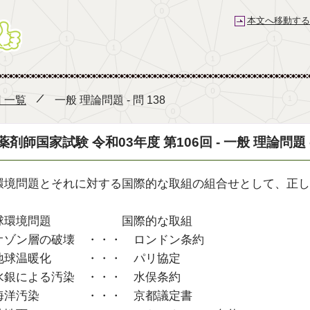
本文へ移動する
薬剤師国家試験予備校 e-REC
回 一覧
一般 理論問題 - 問 138
薬剤師国家試験 令和03年度 第106回 - 一般 理論問題 - 
環境問題とそれに対する国際的な取組の組合せとして、正し
球環境問題 国際的な取組
オゾン層の破壊 ・・・ ロンドン条約
地球温暖化 ・・・ パリ協定
水銀による汚染 ・・・ 水俣条約
海洋汚染 ・・・ 京都議定書