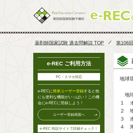
薬剤師国家試験 過去問解説 TOP
第106
e-REC ご利用方法
PC・スマホ対応
地球
e-RECに
簡単ユーザー登録
すると他
地
にも便利な機能がいっぱい！この機
１ 
会にe-RECに登録しよう！
２ 
ユーザー登録画面へ
３ 
４ 
e-REC 特設サイトで詳細チェック！