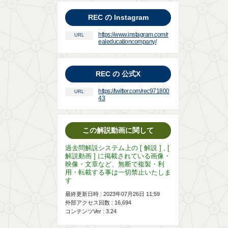
REC の Instagram
https://www.instagram.com/r
URL
ealeducationcompany/
REC の 公式X
https://twitter.com/rec971800
URL
43
この解説動画に関して
過去問解説システム上の [ 解説 ] , [
解説動画 ] に掲載されている画像・
映像・文章など、無断で複製・利
用・転載する事は一切禁止いたしま
す
最終更新日時 : 2023年07月26日 11:59
外部アクセス回数 :
16,694
コンテンツVer : 3.24