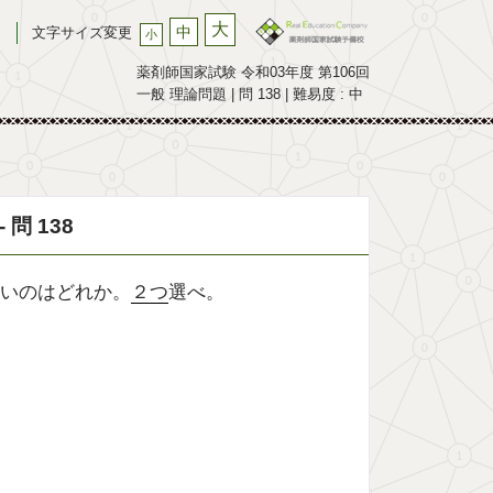
大
中
文字サイズ変更
小
薬剤師国家試験 令和03年度 第106回
一般 理論問題 | 問 138 | 難易度 : 中
問 138
いのはどれか。
２つ
選べ。