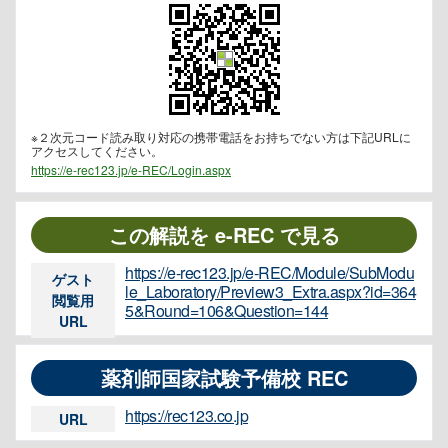
※２次元コード読み取り対応の携帯電話をお持ちでない方は下記URLに
アクセスしてください。
https://e-rec123.jp/e-REC/Login.aspx
この解説を e-REC で見る
https://e-rec123.jp/e-REC/Module/SubModu
ゲスト
le_Laboratory/Preview3_Extra.aspx?id=364
閲覧用
5&Round=106&Question=144
URL
薬剤師国家試験予備校 REC
https://rec123.co.jp
URL