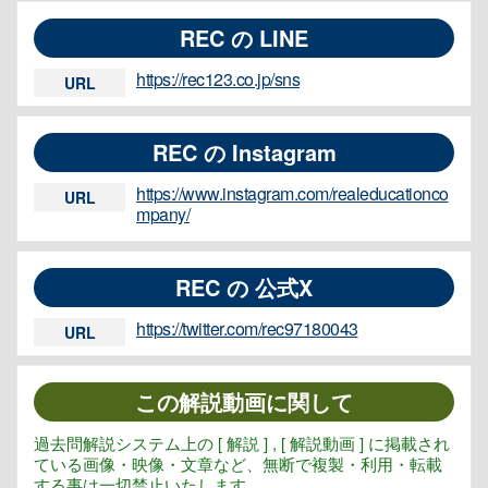
REC の LINE
https://rec123.co.jp/sns
URL
REC の Instagram
https://www.instagram.com/realeducationco
URL
mpany/
REC の 公式X
https://twitter.com/rec97180043
URL
この解説動画に関して
過去問解説システム上の [ 解説 ] , [ 解説動画 ] に掲載され
ている画像・映像・文章など、無断で複製・利用・転載
する事は一切禁止いたします