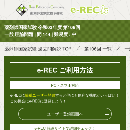
薬剤師国
薬剤師国家試験 令和03年度 第106回
一般 理論問題 | 問 144 | 難易度 : 中
薬剤師国家試験 過去問解説 TOP
第106回 一覧
一
e-REC ご利用方法
PC・スマホ対応
e-RECに
簡単ユーザー登録
すると他にも便利な機能がいっぱい！
この機会にe-RECに登録しよう！
ユーザー登録画面へ
e-REC 特設サイトで詳細チェック！