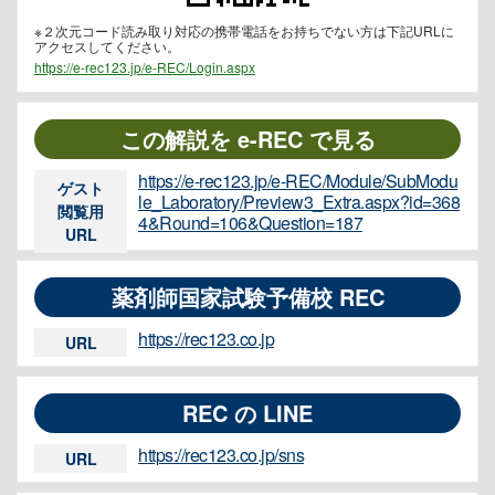
※２次元コード読み取り対応の携帯電話をお持ちでない方は下記URLに
アクセスしてください。
https://e-rec123.jp/e-REC/Login.aspx
この解説を e-REC で見る
https://e-rec123.jp/e-REC/Module/SubModu
ゲスト
le_Laboratory/Preview3_Extra.aspx?id=368
閲覧用
4&Round=106&Question=187
URL
薬剤師国家試験予備校 REC
https://rec123.co.jp
URL
REC の LINE
https://rec123.co.jp/sns
URL