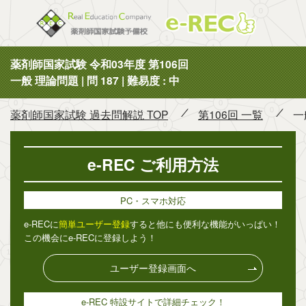
薬剤師国
薬剤師国家試験 令和03年度 第106回
一般 理論問題 | 問 187 | 難易度 : 中
薬剤師国家試験 過去問解説 TOP
第106回 一覧
一
e-REC ご利用方法
PC・スマホ対応
e-RECに
簡単ユーザー登録
すると他にも便利な機能がいっぱい！
この機会にe-RECに登録しよう！
ユーザー登録画面へ
e-REC 特設サイトで詳細チェック！