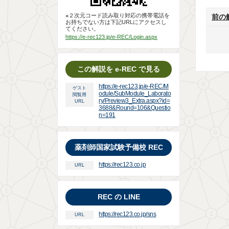
※２次元コード読み取り対応の携帯電話を
前の
お持ちでない方は下記URLにアクセスし
てください。
https://e-rec123.jp/e-REC/Login.aspx
この解説を e-REC で見る
https://e-rec123.jp/e-REC/M
ゲスト
odule/SubModule_Laborato
閲覧用
ry/Preview3_Extra.aspx?id=
URL
3688&Round=106&Questio
n=191
薬剤師国家試験予備校 REC
https://rec123.co.jp
URL
REC の LINE
https://rec123.co.jp/sns
URL