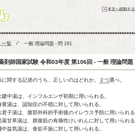
本文へ移動する
薬剤師国家試験予備校 e-REC
回 一覧
一般 理論問題 - 問 191
薬剤師国家試験 令和03年度 第106回 - 一般 理論問題 - 
薬に関する記述のうち、正しいのはどれか。
２つ
選べ。
大建中湯は、インフルエンザ初期に用いられる。
麻黄湯は、認知症の不穏に対して用いられる。
六君子湯は、腹部外科的手術後のイレウス予防に用いられる
芍薬甘草湯は、腓腹筋の有痛性けいれんに対して用いられる
補中益気湯は、食欲不振に対して用いられる。