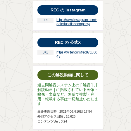
REC の Instagram
https://www.instagram.com/r
URL
ealeducationcompany/
REC の 公式X
https://twitter.com/rec971800
URL
43
この解説動画に関して
過去問解説システム上の [ 解説 ] , [
解説動画 ] に掲載されている画像・
映像・文章など、無断で複製・利
用・転載する事は一切禁止いたしま
す
最終更新日時 : 2021年06月16日 17:54
外部アクセス回数 :
15,626
コンテンツVer : 3.24