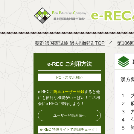
薬剤師国家試験 過去問解説 TOP
第106
e-REC ご利用方法
PC・スマホ対応
漢方
e-RECに
簡単ユーザー登録
すると他
１ 
にも便利な機能がいっぱい！この機
２ 
会にe-RECに登録しよう！
３ 
ユーザー登録画面へ
４ 
５ 
e-REC 特設サイトで詳細チェック！