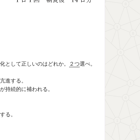
化として正しいのはどれか。
２つ
選べ。
亢進する。
が持続的に補われる。
昇する。