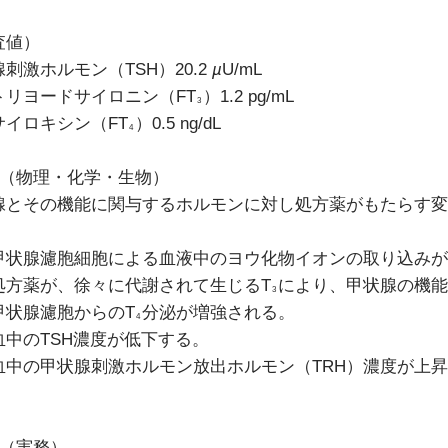
査値）
刺激ホルモン（TSH）20.2
µ
U/mL
トリヨードサイロニン（FT
）1.2 pg/mL
3
サイロキシン（FT
）0.5 ng/dL
4
18（物理・化学・生物）
腺とその機能に関与するホルモンに対し処方薬がもたらす変
甲状腺濾胞細胞による血液中のヨウ化物イオンの取り込みが
処方薬が、徐々に代謝されて生じるT
により、甲状腺の機能
3
甲状腺濾胞からのT
分泌が増強される。
4
血中のTSH濃度が低下する。
血中の甲状腺刺激ホルモン放出ホルモン（TRH）濃度が上
9（実務）