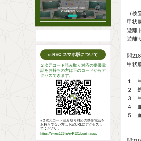
（検
甲状腺
遊離
遊離
e-REC スマホ版について
問2
甲状
２次元コード読み取り対応の携帯電
話をお持ちの方は下のコードからア
クセスできます。
１ 
２ 
３ 
４ 
５ 
※２次元コード読み取り対応の携帯電話を
お持ちでない方は下記URLにアクセスし
てください。
https://e-rec123.jp/e-REC/Login.aspx
問21