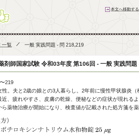
本文へ移動する
薬剤師国家試験予備校 e-REC
回 一覧
一般 実践問題 - 問 218,219
薬剤師国家試験 令和03年度 第106回 - 一般 実践問題 - 問
〜219
歳女性。夫と2歳の娘との3人暮らし。2年前に慢性甲状腺炎
最近、疲れやすさ、皮膚の乾燥、便秘などの症状が現れるよ
から薬物治療が開始になり、検査値が記載された処方箋を薬