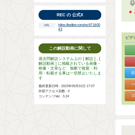
※
REC の 公式X
https://twitter.com/rec971800
URL
43
ビデ
この解説動画に関して
過去問解説システム上の [ 解説 ] , [
解説動画 ] に掲載されている画像・
映像・文章など、無断で複製・利
用・転載する事は一切禁止いたしま
す
最終更新日時 : 2023年09月01日 17:07
外部アクセス回数 :
0
コンテンツVer : 3.24