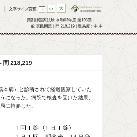
大
中
文字サイズ変更
小
薬剤師国家試験 令和03年度 第106回
一般 実践問題 | 問 218,219 | 難易度 : 中,中
 218,219
（橋本病）と診断されて経過観察していた
うになった。病院で検査を受けた結果、
局に持参した。