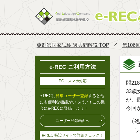
薬剤師国家試験 過去問解説 TOP
第106
e-REC ご利用方法
PC・スマホ対応
問218
33
e-RECに
簡単ユーザー登録
すると他
が、
にも便利な機能がいっぱい！この機
今回
会にe-RECに登録しよう！
ユーザー登録画面へ
e-REC 特設サイトで詳細チェック！