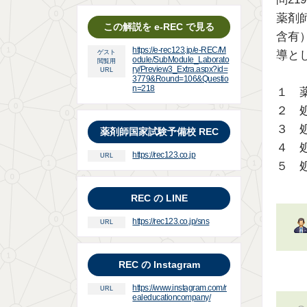
薬剤
この解説を e-REC で見る
含有
https://e-rec123.jp/e-REC/M
ゲスト
導と
odule/SubModule_Laborato
閲覧用
ry/Preview3_Extra.aspx?id=
URL
3779&Round=106&Questio
n=218
１ 
２ 
３ 
薬剤師国家試験予備校 REC
４ 
https://rec123.co.jp
URL
５ 
REC の LINE
https://rec123.co.jp/sns
URL
REC の Instagram
https://www.instagram.com/r
URL
ealeducationcompany/