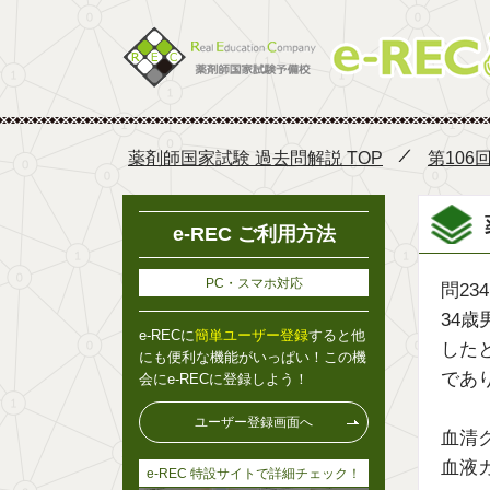
薬剤師国家試験 過去問解説 TOP
第106
e-REC ご利用方法
PC・スマホ対応
問234
34
e-RECに
簡単ユーザー登録
すると他
した
にも便利な機能がいっぱい！この機
であ
会にe-RECに登録しよう！
ユーザー登録画面へ
血清ク
血液ガ
e-REC 特設サイトで詳細チェック！