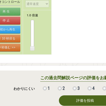
オコントロール
この過去問解説ページの評価をお
1
2
3
4
わかりにくい
評価を投稿