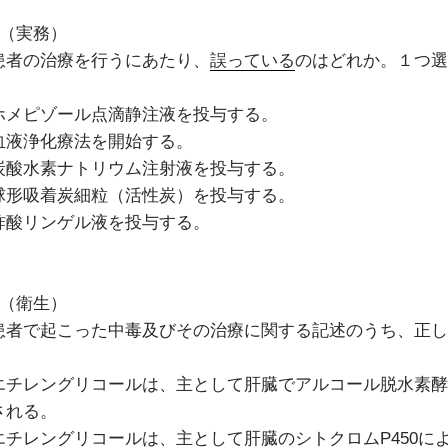
4（実務）
患者の治療を行うにあたり、
誤っている
のはどれか。１つ選
ホメピゾール点滴静注液を投与する。
血液浄化療法を開始する。
炭酸水素ナトリウム注射液を投与する。
球形吸着炭細粒（活性炭）を投与する。
酢酸リンゲル液を投与する。
5（衛生）
患者で起こった中毒及びその治療に関する記述のうち、正し
エチレングリコールは、主として肝臓でアルコール脱水素酵
される。
エチレングリコールは、主として肝臓のシトクロムP450に