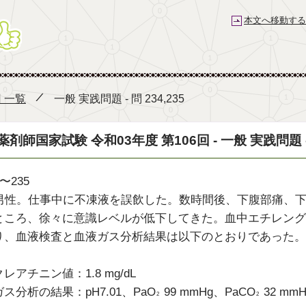
本文へ移動する
薬剤師国家試験予備校 e-REC
回 一覧
一般 実践問題 - 問 234,235
薬剤師国家試験 令和03年度 第106回 - 一般 実践問題 - 問
〜235
歳男性。仕事中に不凍液を誤飲した。数時間後、下腹部痛、
ところ、徐々に意識レベルが低下してきた。血中エチレングリコ
り、血液検査と血液ガス分析結果は以下のとおりであった。
レアチニン値：1.8 mg/dL
ス分析の結果：pH7.01、PaO
99 mmHg、PaCO
32 mm
2
2