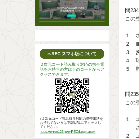
問23
この
１ 
２ 
３ 
e-REC スマホ版について
４ 
２次元コード読み取り対応の携帯電
５ 
話をお持ちの方は下のコードからア
クセスできます。
問23
この
１ 
※２次元コード読み取り対応の携帯電話を
お持ちでない方は下記URLにアクセスし
てください。
https://e-rec123.jp/e-REC/Login.aspx
２ 