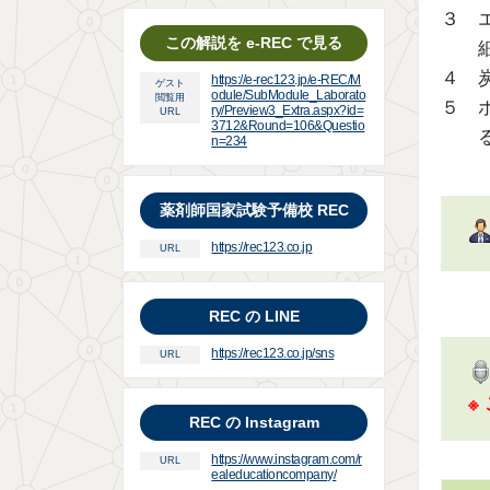
３ 
この解説を e-REC で見る
４ 
https://e-rec123.jp/e-REC/M
ゲスト
odule/SubModule_Laborato
閲覧用
５ 
ry/Preview3_Extra.aspx?id=
URL
3712&Round=106&Questio
n=234
薬剤師国家試験予備校 REC
https://rec123.co.jp
URL
REC の LINE
https://rec123.co.jp/sns
URL
※
REC の Instagram
https://www.instagram.com/r
URL
ealeducationcompany/