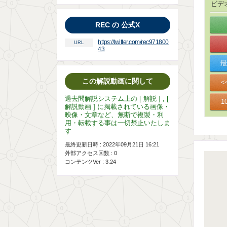
ビデ
REC の 公式X
https://twitter.com/rec971800
URL
43
この解説動画に関して
過去問解説システム上の [ 解説 ] , [
解説動画 ] に掲載されている画像・
映像・文章など、無断で複製・利
用・転載する事は一切禁止いたしま
す
最終更新日時 : 2022年09月21日 16:21
外部アクセス回数 :
0
コンテンツVer : 3.24