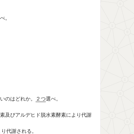
べ。
いのはどれか。
２つ
選べ。
素及びアルデヒド脱水素酵素により代謝
より代謝される。