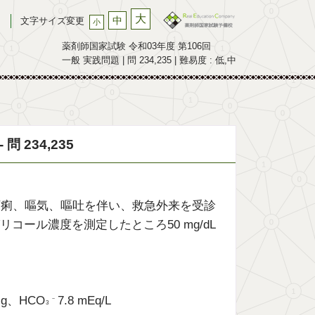
大
中
文字サイズ変更
小
薬剤師国家試験 令和03年度 第106回
一般 実践問題 | 問 234,235 | 難易度 : 低,中
 234,235
下痢、嘔気、嘔吐を伴い、救急外来を受診
ール濃度を測定したところ50 mg/dL
Hg、HCO
7.8 mEq/L
－
3