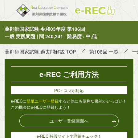
薬剤師国
薬剤師国家試験 令和03年度 第106回
一般 実践問題 | 問 240,241 | 難易度 : 中,低
薬剤師国家試験 過去問解説 TOP
第106回 一覧
一
e-REC ご利用方法
PC・スマホ対応
e-RECに
簡単ユーザー登録
すると他にも便利な機能がいっぱい！
この機会にe-RECに登録しよう！
ユーザー登録画面へ
e-REC 特設サイトで詳細チェック！