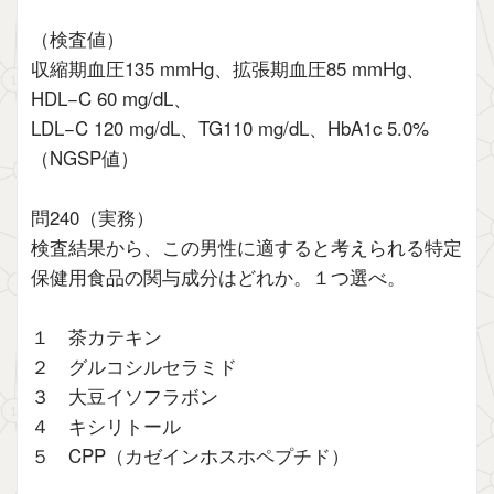
（検査値）
収縮期血圧135 mmHg、拡張期血圧85 mmHg、
HDL−C 60 mg/dL、
LDL−C 120 mg/dL、TG110 mg/dL、HbA1c 5.0%
（NGSP値）
問240（実務）
検査結果から、この男性に適すると考えられる特定
保健用食品の関与成分はどれか。１つ選べ。
１ 茶カテキン
２ グルコシルセラミド
３ 大豆イソフラボン
４ キシリトール
５ CPP（カゼインホスホペプチド）