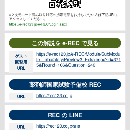
※２次元コード読み取り対応の携帯電話をお持ちでない方は下記URLに
アクセスしてください。
https://e-rec123.jp/e-REC/Login.aspx
この解説を e-REC で見る
https://e-rec123.jp/e-REC/Module/SubModu
ゲスト
le_Laboratory/Preview3_Extra.aspx?id=371
閲覧用
5&Round=106&Question=240
URL
薬剤師国家試験予備校 REC
https://rec123.co.jp
URL
REC の LINE
https://rec123.co.jp/sns
URL