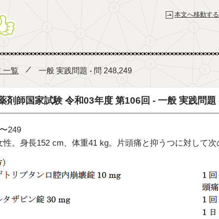
本文へ移動する
薬剤師国家試験予備校 e-REC
回 一覧
一般 実践問題 - 問 248,249
薬剤師国家試験 令和03年度 第106回 - 一般 実践問題 - 問
〜249
女性。身長152 cm、体重41 kg。片頭痛と抑うつに対し