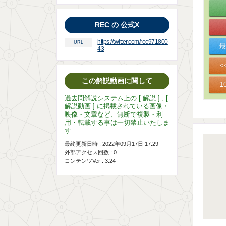
REC の 公式X
https://twitter.com/rec971800
URL
43
この解説動画に関して
過去問解説システム上の [ 解説 ] , [
解説動画 ] に掲載されている画像・
映像・文章など、無断で複製・利
用・転載する事は一切禁止いたしま
す
最終更新日時 : 2022年09月17日 17:29
外部アクセス回数 :
0
コンテンツVer : 3.24