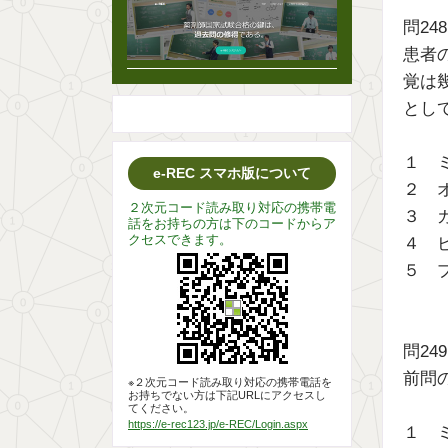
問24
患者
覚は
とし
１ 
e-REC スマホ版について
２ 
２次元コード読み取り対応の携帯電
３ 
話をお持ちの方は下のコードからア
クセスできます。
４ 
５ 
問24
前問
※２次元コード読み取り対応の携帯電話を
お持ちでない方は下記URLにアクセスし
てください。
https://e-rec123.jp/e-REC/Login.aspx
１ 