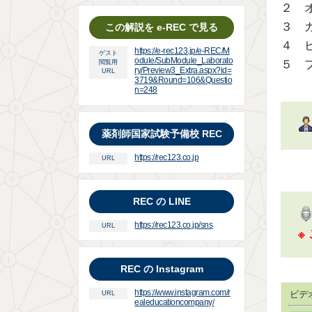
２ 
３ 
この解説を e-REC で見る
４ 
https://e-rec123.jp/e-REC/M
ゲスト
odule/SubModule_Laborato
５ 
閲覧用
ry/Preview3_Extra.aspx?id=
URL
3719&Round=106&Questio
n=248
薬剤師国家試験予備校 REC
https://rec123.co.jp
URL
REC の LINE
https://rec123.co.jp/sns
URL
※
REC の Instagram
https://www.instagram.com/r
ビデ
URL
ealeducationcompany/