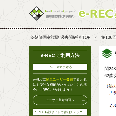
薬剤師国家試験 過去問解説 TOP
第106
e-REC ご利用方法
PC・スマホ対応
問248
62歳
e-RECに
簡単ユーザー登録
すると他
にも便利な機能がいっぱい！この機
会にe-RECに登録しよう！
ユーザー登録画面へ
e-REC 特設サイトで詳細チェック！