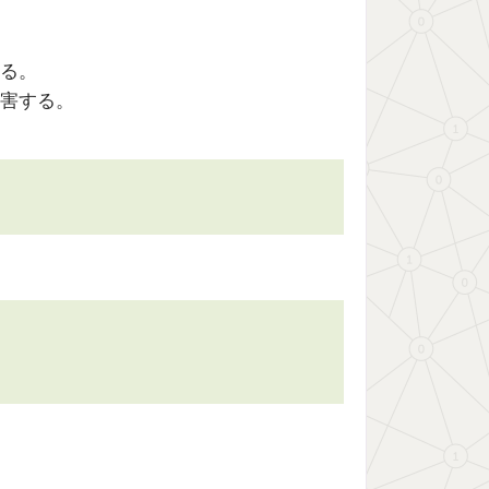
る。
害する。