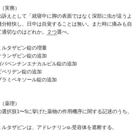
8（実務）
の訴えとして「就寝中に脚の表面ではなく深部に虫が這うよ
幾分軽快し、日中は自覚することは無い。また時に痛みも自
て適切なのはどれか。
２つ
選べ。
ミルタザピン錠の増量
オランザピン錠の追加
ガバペンチンエナカルビル錠の追加
ビペリデン錠の追加
プラミペキソール錠の追加
9（薬理）
の選択肢1〜5に挙げた薬物の作用機序に関する記述のうち
ミルタザピンは、アドレナリンα
受容体を遮断する。
2