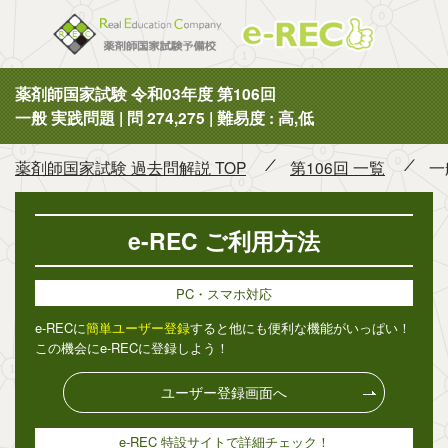
薬剤師国
薬剤師国家試験 令和03年度 第106回
一般 実践問題 | 問 274,275 | 難易度 : 高,低
薬剤師国家試験 過去問解説 TOP
第106回 一覧
一
e-REC ご利用方法
PC・スマホ対応
e-RECに
簡単ユーザー登録
すると他にも便利な機能がいっぱい！
この機会にe-RECに登録しよう！
ユーザー登録画面へ
e-REC 特設サイトで詳細チェック！