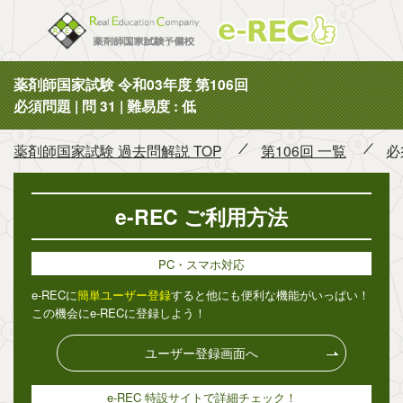
薬剤師国
薬剤師国家試験 令和03年度 第106回
必須問題 | 問 31 | 難易度 : 低
薬剤師国家試験 過去問解説 TOP
第106回 一覧
必
e-REC ご利用方法
PC・スマホ対応
e-RECに
簡単ユーザー登録
すると他にも便利な機能がいっぱい！
この機会にe-RECに登録しよう！
ユーザー登録画面へ
e-REC 特設サイトで詳細チェック！