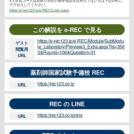
※２次元コード読み取り対応の携帯電話をお持ちでない方は下記URLに
アクセスしてください。
https://e-rec123.jp/e-REC/Login.aspx
この解説を e-REC で見る
https://e-rec123.jp/e-REC/Module/SubModu
ゲスト
le_Laboratory/Preview3_Extra.aspx?id=356
閲覧用
3&Round=106&Question=31
URL
薬剤師国家試験予備校 REC
https://rec123.co.jp
URL
REC の LINE
https://rec123.co.jp/sns
URL