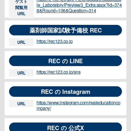
ゲスト
le_Laboratory/Preview3_Extra.aspx?id=374
閲覧用
8&Round=106&Question=314
URL
薬剤師国家試験予備校 REC
https://rec123.co.jp
URL
REC の LINE
https://rec123.co.jp/sns
URL
REC の Instagram
https://www.instagram.com/realeducationco
URL
mpany/
REC の 公式X