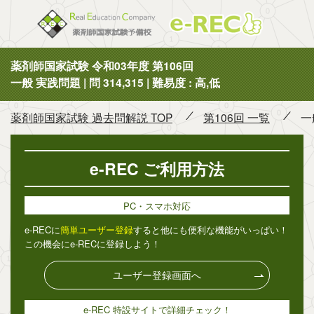
薬剤師国
薬剤師国家試験 令和03年度 第106回
一般 実践問題 | 問 314,315 | 難易度 : 高,低
薬剤師国家試験 過去問解説 TOP
第106回 一覧
一
e-REC ご利用方法
PC・スマホ対応
e-RECに
簡単ユーザー登録
すると他にも便利な機能がいっぱい！
この機会にe-RECに登録しよう！
ユーザー登録画面へ
e-REC 特設サイトで詳細チェック！