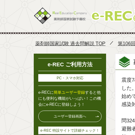
薬剤師国家試験 過去問解説 TOP
第106
e-REC ご利用方法
PC・スマホ対応
震度
した
e-RECに
簡単ユーザー登録
すると他
始めて
にも便利な機能がいっぱい！この機
感染
会にe-RECに登録しよう！
ユーザー登録画面へ
問3
避難
e-REC 特設サイトで詳細チェック！