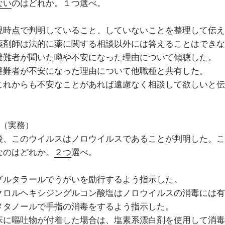
ない
のはどれか。１つ選べ。
現時点で判明していること、していないことを整理して伝え
薬剤師は法的に薬に関する相談以外には答えることはできな
避難者が聞いた噂や不安になった理由について傾聴した。
避難者が不安になった理由について他職種と共有した。
これからも不安なことがあれば遠慮なく相談して欲しいと伝
5（実務）
後、このウイルスはノロウイルスであることが判明した。こ
なのはどれか。
２つ
選べ。
グルタラールでうがいを励行するよう指示した。
クロルヘキシジングルコン酸塩はノロウイルスの消毒には有
メタノールで手指の消毒をするよう指示した。
床に嘔吐物が付着した場合は、塩素系漂白剤を使用して消毒