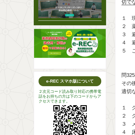
切で
１ 
２ 
３ 
４ 
５ 
問32
e-REC スマホ版について
その
適切
２次元コード読み取り対応の携帯電
話をお持ちの方は下のコードからア
クセスできます。
１ 
２ 
３ 
４ 