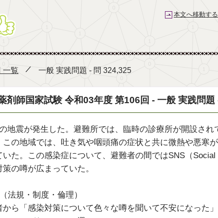
本文へ移動する
薬剤師国家試験予備校 e-REC
回 一覧
一般 実践問題 - 問 324,325
薬剤師国家試験 令和03年度 第106回 - 一般 実践問題 - 問
7の地震が発生した。避難所では、臨時の診療所が開設され
。この地域では、吐き気や咽頭痛の症状と共に微熱や悪寒が
いた。この感染症について、避難者の間ではSNS（Social Net
対策の噂が広まっていた。
24（法規・制度・倫理）
者から「感染対策について色々な噂を聞いて不安になった」