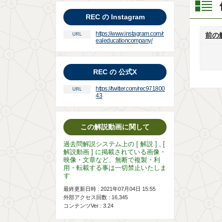
REC の Instagram
https://www.instagram.com/r
前の
URL
ealeducationcompany/
REC の 公式X
https://twitter.com/rec971800
URL
43
この解説動画に関して
過去問解説システム上の [ 解説 ] , [
解説動画 ] に掲載されている画像・
映像・文章など、無断で複製・利
用・転載する事は一切禁止いたしま
す
最終更新日時 : 2021年07月04日 15:55
外部アクセス回数 :
16,345
コンテンツVer : 3.24