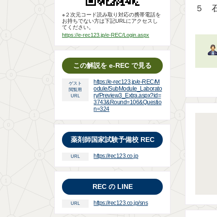
５ 
※２次元コード読み取り対応の携帯電話を
お持ちでない方は下記URLにアクセスし
てください。
https://e-rec123.jp/e-REC/Login.aspx
この解説を e-REC で見る
https://e-rec123.jp/e-REC/M
ゲスト
odule/SubModule_Laborato
閲覧用
ry/Preview3_Extra.aspx?id=
URL
3743&Round=106&Questio
n=324
薬剤師国家試験予備校 REC
https://rec123.co.jp
URL
REC の LINE
https://rec123.co.jp/sns
URL