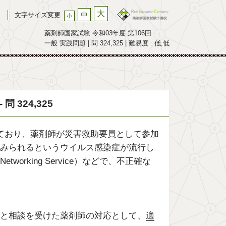
大
中
文字サイズ変更
小
薬剤師国家試験 令和03年度 第106回
一般 実践問題 | 問 324,325 | 難易度 : 低,低
 324,325
ており、薬剤師が災害救助要員として参加
みられるというウイルス感染症が流行し
working Service）などで、不正確な
と相談を受けた薬剤師の対応として、
適