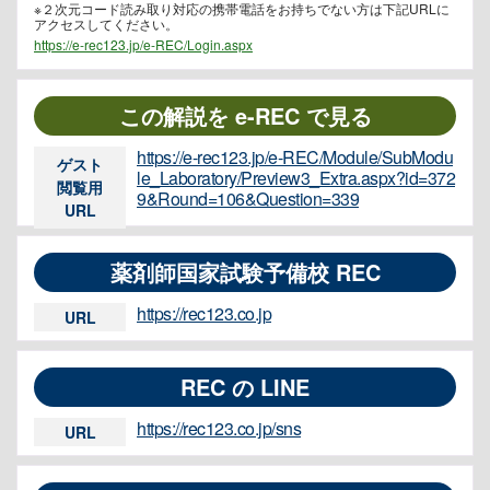
※２次元コード読み取り対応の携帯電話をお持ちでない方は下記URLに
アクセスしてください。
https://e-rec123.jp/e-REC/Login.aspx
この解説を e-REC で見る
https://e-rec123.jp/e-REC/Module/SubModu
ゲスト
le_Laboratory/Preview3_Extra.aspx?id=372
閲覧用
9&Round=106&Question=339
URL
薬剤師国家試験予備校 REC
https://rec123.co.jp
URL
REC の LINE
https://rec123.co.jp/sns
URL