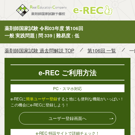
薬剤師国
薬剤師国家試験 令和03年度 第106回
一般 実践問題 | 問 339 | 難易度 : 低
薬剤師国家試験 過去問解説 TOP
第106回 一覧
一
e-REC ご利用方法
PC・スマホ対応
e-RECに
簡単ユーザー登録
すると他にも便利な機能がいっぱい！
この機会にe-RECに登録しよう！
ユーザー登録画面へ
e-REC 特設サイトで詳細チェック！