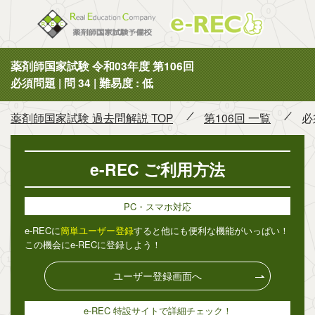
薬剤師国
薬剤師国家試験 令和03年度 第106回
必須問題 | 問 34 | 難易度 : 低
薬剤師国家試験 過去問解説 TOP
第106回 一覧
必
e-REC ご利用方法
PC・スマホ対応
e-RECに
簡単ユーザー登録
すると他にも便利な機能がいっぱい！
この機会にe-RECに登録しよう！
ユーザー登録画面へ
e-REC 特設サイトで詳細チェック！