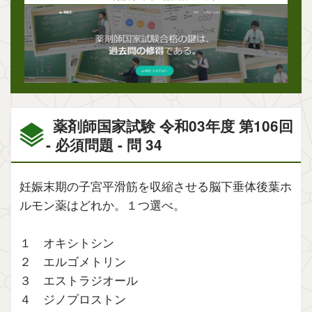
薬剤師国家試験 令和03年度 第106回
- 必須問題 - 問 34
妊娠末期の子宮平滑筋を収縮させる脳下垂体後葉ホ
ルモン薬はどれか。１つ選べ。
１ オキシトシン
２ エルゴメトリン
３ エストラジオール
４ ジノプロストン