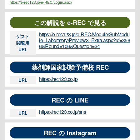
https://e-rec123.jp/e-REC/Login.aspx
この解説を e-REC で見る
https://e-rec123.jp/e-REC/Module/SubModu
ゲスト
le_Laboratory/Preview3_Extra.aspx?id=356
閲覧用
6&Round=106&Question=34
URL
薬剤師国家試験予備校 REC
https://rec123.co.jp
URL
REC の LINE
https://rec123.co.jp/sns
URL
REC の Instagram