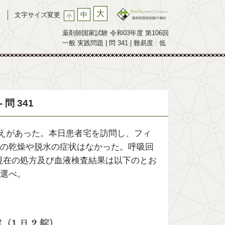
大
中
文字サイズ変更
小
薬剤師国家試験 令和03年度 第106回
一般 実践問題 | 問 341 | 難易度 : 低
問 341
便の訴えがあった。本日患者宅を訪問し、フィ
の乾燥や脱水の症状はなかった。呼吸回
った。現在の処方及び血液検査結果は以下のとお
選べ。