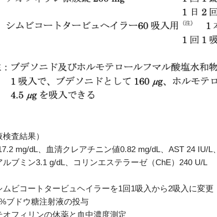
液検査結果）
17.2 mg/dL、血清クレアチニン値0.82 mg/dL、AST 24 IU/L
ルブミン3.1 g/dL、コリンエステラーゼ（ChE）240 U/L
シムビコートタービュヘイラーを1回1吸入から2吸入に変更
5%ブドウ糖注射液の投与
テオフィリンの休薬と血中濃度測定