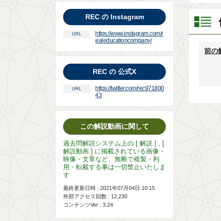
REC の Instagram
https://www.instagram.com/r
URL
ealeducationcompany/
前の
REC の 公式X
https://twitter.com/rec971800
URL
43
この解説動画に関して
過去問解説システム上の [ 解説 ] , [
解説動画 ] に掲載されている画像・
映像・文章など、無断で複製・利
用・転載する事は一切禁止いたしま
す
最終更新日時 : 2021年07月04日 10:15
外部アクセス回数 :
12,230
コンテンツVer : 3.24