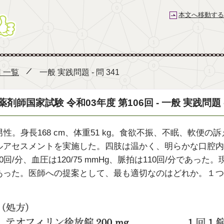
本文へ移動する
薬剤師国家試験予備校 e-REC
回 一覧
一般 実践問題 - 問 341
薬剤師国家試験 令和03年度 第106回 - 一般 実践問題 - 
男性。身長168 cm、体重51 kg。食欲不振、不眠、軟
ルアセスメントを実施した。四肢は温かく、明らかな口腔内
0回/分、血圧は120/75 mmHg、脈拍は110回/分であ
あった。医師への提案として、最も適切なのはどれか。１つ