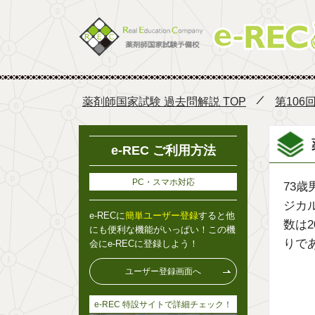
薬剤師国家試験 過去問解説 TOP
第106
e-REC ご利用方法
PC・スマホ対応
73歳
ジカ
e-RECに
簡単ユーザー登録
すると他
数は2
にも便利な機能がいっぱい！この機
りで
会にe-RECに登録しよう！
ユーザー登録画面へ
e-REC 特設サイトで詳細チェック！