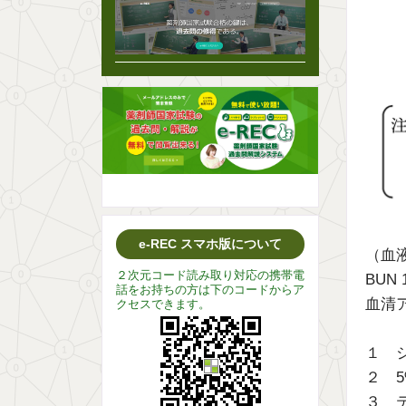
e-REC スマホ版について
（血
２次元コード読み取り対応の携帯電
BUN 
話をお持ちの方は下のコードからア
血清ア
クセスできます。
１ 
２ 
３ 