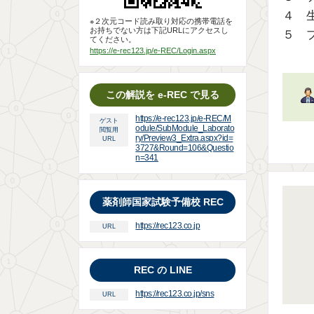
４ 
※２次元コード読み取り対応の携帯電話を
お持ちでない方は下記URLにアクセスし
５ 
てください。
https://e-rec123.jp/e-REC/Login.aspx
この解説を e-REC で見る
https://e-rec123.jp/e-REC/M
ゲスト
odule/SubModule_Laborato
閲覧用
ry/Preview3_Extra.aspx?id=
URL
3727&Round=106&Questio
n=341
薬剤師国家試験予備校 REC
https://rec123.co.jp
URL
REC の LINE
https://rec123.co.jp/sns
URL