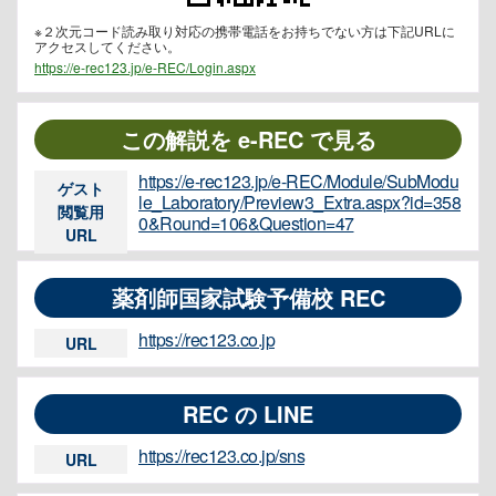
※２次元コード読み取り対応の携帯電話をお持ちでない方は下記URLに
アクセスしてください。
https://e-rec123.jp/e-REC/Login.aspx
この解説を e-REC で見る
https://e-rec123.jp/e-REC/Module/SubModu
ゲスト
le_Laboratory/Preview3_Extra.aspx?id=358
閲覧用
0&Round=106&Question=47
URL
薬剤師国家試験予備校 REC
https://rec123.co.jp
URL
REC の LINE
https://rec123.co.jp/sns
URL