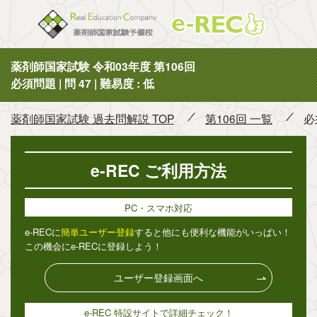
薬剤師国
薬剤師国家試験 令和03年度 第106回
必須問題 | 問 47 | 難易度 : 低
薬剤師国家試験 過去問解説 TOP
第106回 一覧
必
e-REC ご利用方法
PC・スマホ対応
e-RECに
簡単ユーザー登録
すると他にも便利な機能がいっぱい！
この機会にe-RECに登録しよう！
ユーザー登録画面へ
e-REC 特設サイトで詳細チェック！