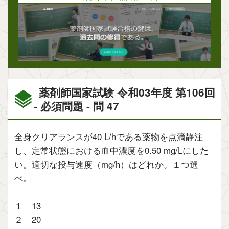
薬剤師国家試験 令和03年度 第106回
- 必須問題 - 問 47
全身クリアランスが40 L/hである薬物を点滴静注
し、定常状態における血中濃度を0.50 mg/Lにした
い。適切な投与速度（mg/h）はどれか。１つ選
べ。
１ 13
２ 20