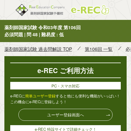
薬剤師国
薬剤師国家試験 令和03年度 第106回
必須問題 | 問 48 | 難易度 : 低
薬剤師国家試験 過去問解説 TOP
第106回 一覧
必
e-REC ご利用方法
PC・スマホ対応
e-RECに
簡単ユーザー登録
すると他にも便利な機能がいっぱい！
この機会にe-RECに登録しよう！
ユーザー登録画面へ
e-REC 特設サイトで詳細チェック！