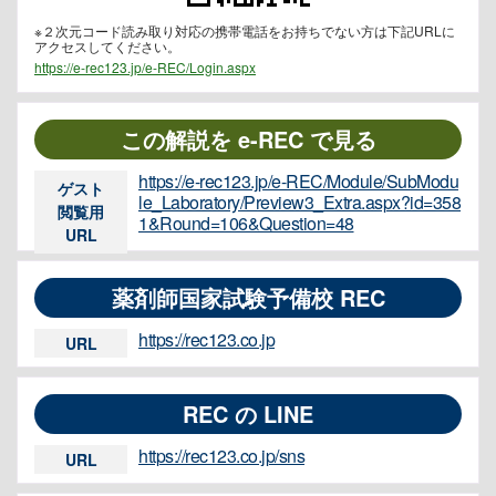
※２次元コード読み取り対応の携帯電話をお持ちでない方は下記URLに
アクセスしてください。
https://e-rec123.jp/e-REC/Login.aspx
この解説を e-REC で見る
https://e-rec123.jp/e-REC/Module/SubModu
ゲスト
le_Laboratory/Preview3_Extra.aspx?id=358
閲覧用
1&Round=106&Question=48
URL
薬剤師国家試験予備校 REC
https://rec123.co.jp
URL
REC の LINE
https://rec123.co.jp/sns
URL