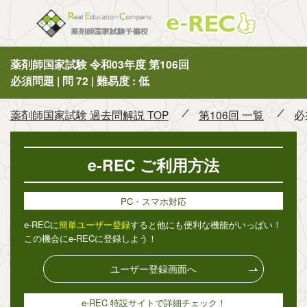
薬剤師国
薬剤師国家試験 令和03年度 第106回
必須問題 | 問 72 | 難易度 : 低
薬剤師国家試験 過去問解説 TOP
第106回 一覧
必
e-REC ご利用方法
PC・スマホ対応
e-RECに
簡単ユーザー登録
すると他にも便利な機能がいっぱい！
この機会にe-RECに登録しよう！
ユーザー登録画面へ
e-REC 特設サイトで詳細チェック！