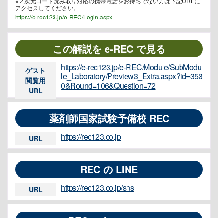
※２次元コード読み取り対応の携帯電話をお持ちでない方は下記URLに
アクセスしてください。
https://e-rec123.jp/e-REC/Login.aspx
この解説を e-REC で見る
https://e-rec123.jp/e-REC/Module/SubModu
ゲスト
le_Laboratory/Preview3_Extra.aspx?id=353
閲覧用
0&Round=106&Question=72
URL
薬剤師国家試験予備校 REC
https://rec123.co.jp
URL
REC の LINE
https://rec123.co.jp/sns
URL