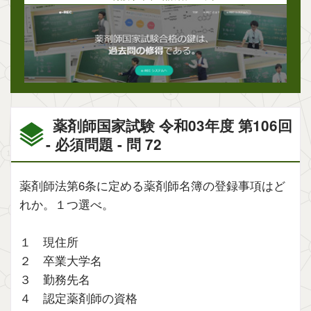
薬剤師国家試験 令和03年度 第106回
- 必須問題 - 問 72
薬剤師法第6条に定める薬剤師名簿の登録事項はど
れか。１つ選べ。
１ 現住所
２ 卒業大学名
３ 勤務先名
４ 認定薬剤師の資格