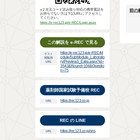
※２次元コード読み取り対応の携帯電話を
前の
お持ちでない方は下記URLにアクセスし
てください。
https://e-rec123.jp/e-REC/Login.aspx
この解説を e-REC で見る
https://e-rec123.jp/e-REC/M
ゲスト
odule/SubModule_Laborato
閲覧用
ry/Preview3_Extra.aspx?id=
URL
3543&Round=106&Questio
n=75
薬剤師国家試験予備校 REC
https://rec123.co.jp
URL
REC の LINE
https://rec123.co.jp/sns
URL