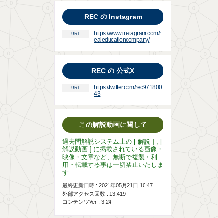
REC の Instagram
https://www.instagram.com/r
URL
ealeducationcompany/
REC の 公式X
https://twitter.com/rec971800
URL
43
この解説動画に関して
過去問解説システム上の [ 解説 ] , [
解説動画 ] に掲載されている画像・
映像・文章など、無断で複製・利
用・転載する事は一切禁止いたしま
す
最終更新日時 : 2021年05月21日 10:47
外部アクセス回数 :
13,419
コンテンツVer : 3.24