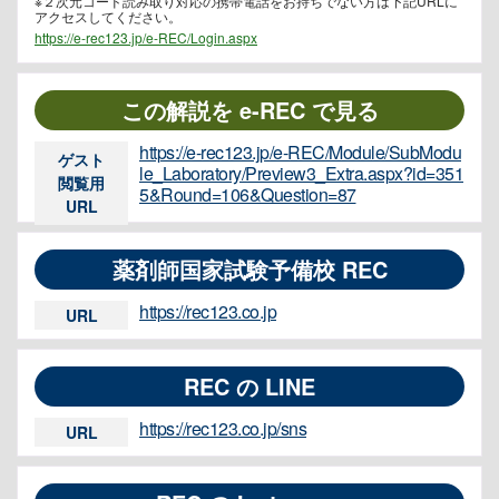
※２次元コード読み取り対応の携帯電話をお持ちでない方は下記URLに
アクセスしてください。
https://e-rec123.jp/e-REC/Login.aspx
この解説を e-REC で見る
https://e-rec123.jp/e-REC/Module/SubModu
ゲスト
le_Laboratory/Preview3_Extra.aspx?id=351
閲覧用
5&Round=106&Question=87
URL
薬剤師国家試験予備校 REC
https://rec123.co.jp
URL
REC の LINE
https://rec123.co.jp/sns
URL