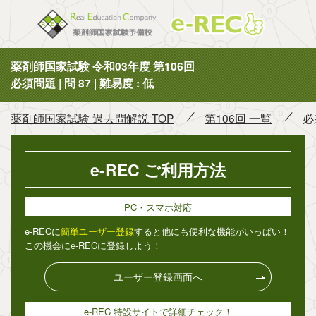
薬剤師国
薬剤師国家試験 令和03年度 第106回
必須問題 | 問 87 | 難易度 : 低
薬剤師国家試験 過去問解説 TOP
第106回 一覧
必
e-REC ご利用方法
PC・スマホ対応
e-RECに
簡単ユーザー登録
すると他にも便利な機能がいっぱい！
この機会にe-RECに登録しよう！
ユーザー登録画面へ
e-REC 特設サイトで詳細チェック！