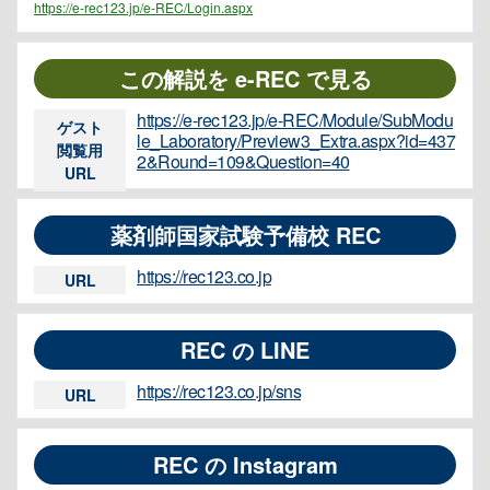
https://e-rec123.jp/e-REC/Login.aspx
この解説を e-REC で見る
https://e-rec123.jp/e-REC/Module/SubModu
ゲスト
le_Laboratory/Preview3_Extra.aspx?id=437
閲覧用
2&Round=109&Question=40
URL
薬剤師国家試験予備校 REC
https://rec123.co.jp
URL
REC の LINE
https://rec123.co.jp/sns
URL
REC の Instagram