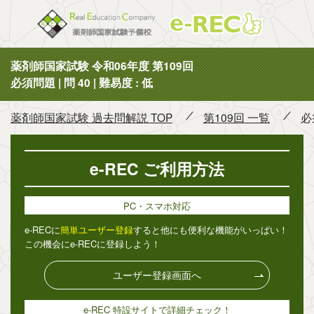
薬剤師国
薬剤師国家試験 令和06年度 第109回
必須問題 | 問 40 | 難易度 : 低
薬剤師国家試験 過去問解説 TOP
第109回 一覧
必
e-REC ご利用方法
PC・スマホ対応
e-RECに
簡単ユーザー登録
すると他にも便利な機能がいっぱい！
この機会にe-RECに登録しよう！
ユーザー登録画面へ
e-REC 特設サイトで詳細チェック！