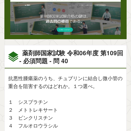
薬剤師国家試験 令和06年度 第109回
- 必須問題 - 問 40
抗悪性腫瘍薬のうち、チュブリンに結合し微小管の
重合を阻害するのはどれか。１つ選べ。
１ シスプラチン
２ メトトレキサート
３ ビンクリスチン
４ フルオロウラシル