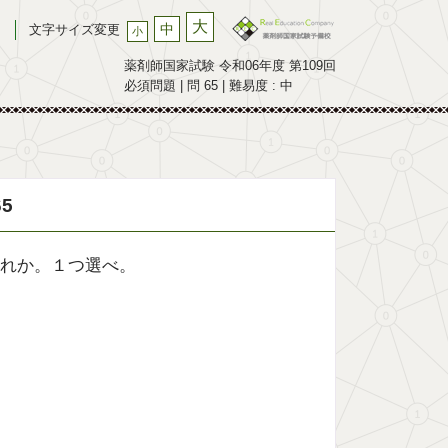
大
中
文字サイズ変更
小
薬剤師国家試験 令和06年度 第109回
必須問題 | 問 65 | 難易度 : 中
5
れか。１つ選べ。