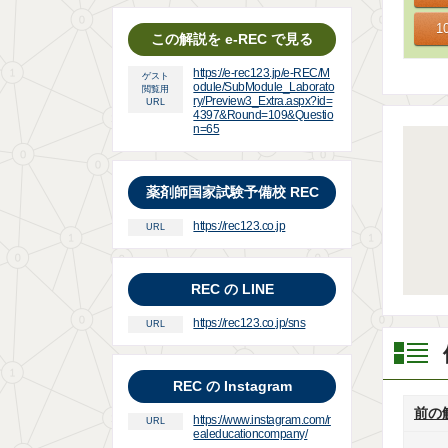
この解説を e-REC で見る
https://e-rec123.jp/e-REC/M
ゲスト
odule/SubModule_Laborato
閲覧用
ry/Preview3_Extra.aspx?id=
URL
4397&Round=109&Questio
n=65
薬剤師国家試験予備校 REC
https://rec123.co.jp
URL
REC の LINE
https://rec123.co.jp/sns
URL
REC の Instagram
前の
https://www.instagram.com/r
URL
ealeducationcompany/