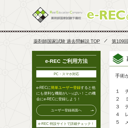
薬剤師国家試験 過去問解説 TOP
第109
e-REC ご利用方法
PC・スマホ対応
手術
e-RECに
簡単ユーザー登録
すると他
１ 
にも便利な機能がいっぱい！この機
２ 
会にe-RECに登録しよう！
３ 
ユーザー登録画面へ
４ 
５ 
e-REC 特設サイトで詳細チェック！