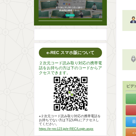
e-REC スマホ版について
２次元コード読み取り対応の携帯電
話をお持ちの方は下のコードからア
クセスできます。
ビデ
※２次元コード読み取り対応の携帯電話を
お持ちでない方は下記URLにアクセスし
てください。
https://e-rec123.jp/e-REC/Login.aspx