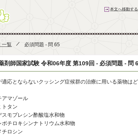
本文へ移動する
薬剤師国家試験予備校 e-REC
回 一覧
必須問題 - 問 65
薬剤師国家試験 令和06年度 第109回 - 必須問題 - 問 6
が適応とならないクッシング症候群の治療に用いる薬物はど
チアマゾール
ミトタン
デスモプレシン酢酸塩水和物
レボチロキシンナトリウム水和物
メチロシン