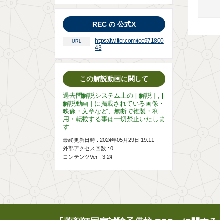
REC の 公式X
https://twitter.com/rec971800
URL
43
この解説動画に関して
過去問解説システム上の [ 解説 ] , [
解説動画 ] に掲載されている画像・
映像・文章など、無断で複製・利
用・転載する事は一切禁止いたしま
す
最終更新日時 : 2024年05月29日 19:11
外部アクセス回数 :
0
コンテンツVer : 3.24