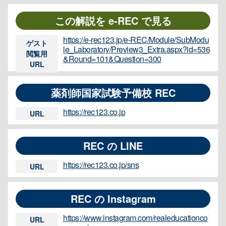
この解説を e-REC で見る
https://e-rec123.jp/e-REC/Module/SubModu
ゲスト
le_Laboratory/Preview3_Extra.aspx?id=536
閲覧用
&Round=101&Question=300
URL
薬剤師国家試験予備校 REC
https://rec123.co.jp
URL
REC の LINE
https://rec123.co.jp/sns
URL
REC の Instagram
https://www.instagram.com/realeducationco
URL