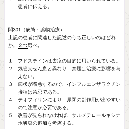
患者に伝える。
問301（病態・薬物治療）
上記の患者に関連した記述のうち正しいのはどれ
か。
２つ
選べ。
１ フドステインは去痰の目的に用いられている。
２ 気管支ぜん息と異なり、禁煙は治療に影響を与
えない。
３ 病状が増悪するので、インフルエンザワクチン
接種は禁忌である。
４ テオフィリンにより、尿閉の副作用が出やすい
ので注意が必要である。
５ 改善が見られなければ、サルメテロールキシナ
ホ酸塩の追加を考慮する。