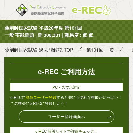
薬剤師国
薬剤師国家試験 平成28年度 第101回
一般 実践問題 | 問 300,301 | 難易度 : 低,低
薬剤師国家試験 過去問解説 TOP
第101回 一覧
一
e-REC ご利用方法
PC・スマホ対応
e-RECに
簡単ユーザー登録
すると他にも便利な機能がいっぱい！
この機会にe-RECに登録しよう！
ユーザー登録画面へ
e-REC 特設サイトで詳細チェック！