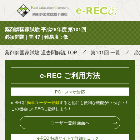
薬剤師国
薬剤師国家試験 平成28年度 第101回
必須問題 | 問 47 | 難易度 : 低
薬剤師国家試験 過去問解説 TOP
第101回 一覧
必
e-REC ご利用方法
PC・スマホ対応
e-RECに
簡単ユーザー登録
すると他にも便利な機能がいっぱい！
この機会にe-RECに登録しよう！
ユーザー登録画面へ
e-REC 特設サイトで詳細チェック！