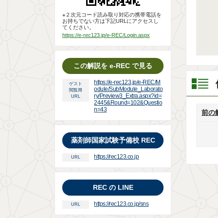
※２次元コード読み取り対応の携帯電話を
お持ちでない方は下記URLにアクセスし
てください。
https://e-rec123.jp/e-REC/Login.aspx
この解説を e-REC で見る
https://e-rec123.jp/e-REC/M
ゲスト
odule/SubModule_Laborato
閲覧用
ry/Preview3_Extra.aspx?id=
URL
2445&Round=102&Questio
n=43
前の
薬剤師国家試験予備校 REC
https://rec123.co.jp
URL
REC の LINE
https://rec123.co.jp/sns
URL