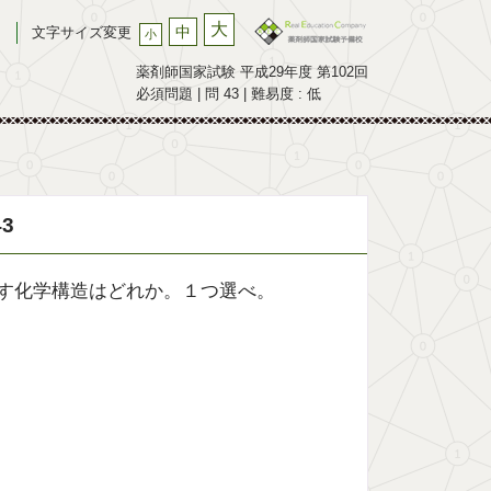
大
中
文字サイズ変更
小
薬剤師国家試験 平成29年度 第102回
必須問題 | 問 43 | 難易度 : 低
3
示す化学構造はどれか。１つ選べ。