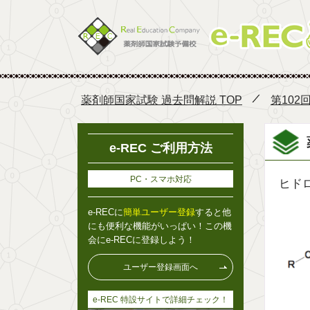
薬剤師国家試験 過去問解説 TOP
第102
e-REC ご利用方法
PC・スマホ対応
ヒド
e-RECに
簡単ユーザー登録
すると他
にも便利な機能がいっぱい！この機
会にe-RECに登録しよう！
ユーザー登録画面へ
e-REC 特設サイトで詳細チェック！