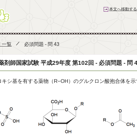
本文へ移動する
薬剤師国家試験予備校 e-REC
回 一覧
必須問題 - 問 43
薬剤師国家試験 平成29年度 第102回 - 必須問題 - 問 4
ロキシ基を有する薬物（R−OH）のグルクロン酸抱合体を