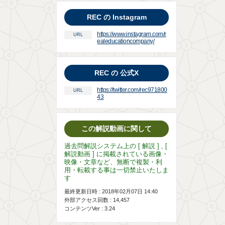
REC の Instagram
https://www.instagram.com/r
URL
ealeducationcompany/
REC の 公式X
https://twitter.com/rec971800
URL
43
この解説動画に関して
過去問解説システム上の [ 解説 ] , [
解説動画 ] に掲載されている画像・
映像・文章など、無断で複製・利
用・転載する事は一切禁止いたしま
す
最終更新日時 : 2018年02月07日 14:40
外部アクセス回数 :
14,457
コンテンツVer : 3.24