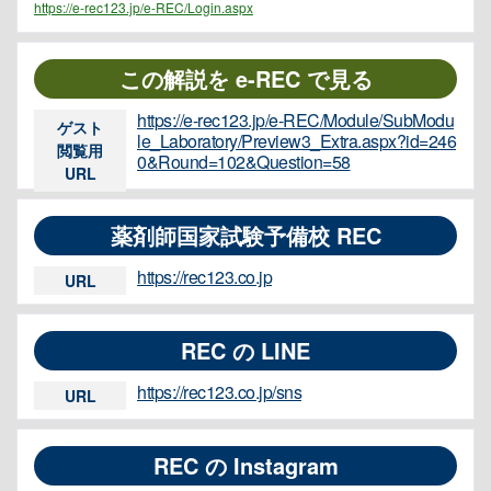
https://e-rec123.jp/e-REC/Login.aspx
この解説を e-REC で見る
https://e-rec123.jp/e-REC/Module/SubModu
ゲスト
le_Laboratory/Preview3_Extra.aspx?id=246
閲覧用
0&Round=102&Question=58
URL
薬剤師国家試験予備校 REC
https://rec123.co.jp
URL
REC の LINE
https://rec123.co.jp/sns
URL
REC の Instagram