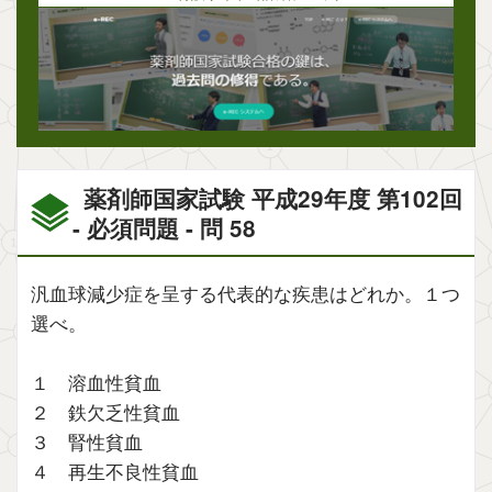
薬剤師国家試験 平成29年度 第102回
- 必須問題 - 問 58
汎血球減少症を呈する代表的な疾患はどれか。１つ
選べ。
１ 溶血性貧血
２ 鉄欠乏性貧血
３ 腎性貧血
４ 再生不良性貧血