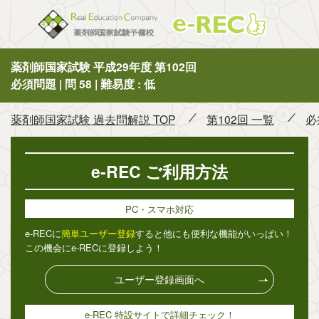
薬剤師国
薬剤師国家試験 平成29年度 第102回
必須問題 | 問 58 | 難易度 : 低
薬剤師国家試験 過去問解説 TOP
第102回 一覧
必
e-REC ご利用方法
PC・スマホ対応
e-RECに
簡単ユーザー登録
すると他にも便利な機能がいっぱい！
この機会にe-RECに登録しよう！
ユーザー登録画面へ
e-REC 特設サイトで詳細チェック！