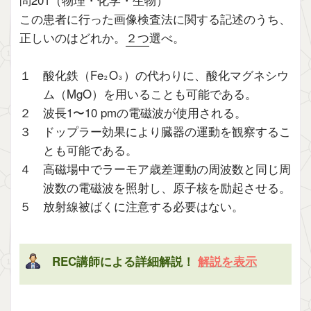
この患者に行った画像検査法に関する記述のうち、
正しいのはどれか。
２つ
選べ。
１ 酸化鉄（Fe
O
）の代わりに、酸化マグネシウ
2
3
ム（MgO）を用いることも可能である。
２ 波長1〜10 pmの電磁波が使用される。
３ ドップラー効果により臓器の運動を観察するこ
とも可能である。
４ 高磁場中でラーモア歳差運動の周波数と同じ周
波数の電磁波を照射し、原子核を励起させる。
５ 放射線被ばくに注意する必要はない。
REC講師による詳細解説！
解説を表示