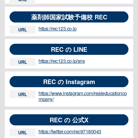
薬剤師国家試験予備校 REC
https://rec123.co.jp
URL
REC の LINE
https://rec123.co.jp/sns
URL
REC の Instagram
https://www.instagram.com/realeducationco
URL
mpany/
REC の 公式X
https://twitter.com/rec97180043
URL