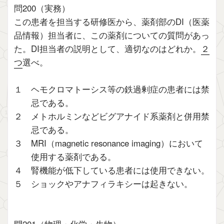
問200（実務）
この患者を担当する研修医から、薬剤部のDI（医薬
品情報）担当者に、この薬剤についての質問があっ
た。DI担当者の説明として、適切なのはどれか。
２
つ
選べ。
１ ヘモクロマトーシス等の鉄過剰症の患者には禁
忌である。
２ メトホルミンなどビグアナイド系薬剤と併用禁
忌である。
３ MRI（magnetic resonance imaging）において
使用する薬剤である。
４ 腎機能が低下している患者には使用できない。
５ ショックやアナフィラキシーは起きない。
問201（物理・化学・生物）