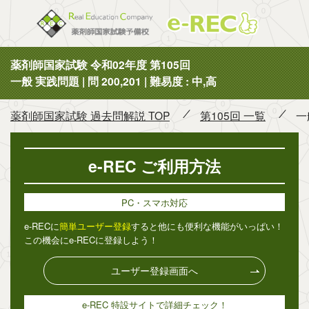
薬剤師国
薬剤師国家試験 令和02年度 第105回
一般 実践問題 | 問 200,201 | 難易度 : 中,高
薬剤師国家試験 過去問解説 TOP
第105回 一覧
一
e-REC ご利用方法
PC・スマホ対応
e-RECに
簡単ユーザー登録
すると他にも便利な機能がいっぱい！
この機会にe-RECに登録しよう！
ユーザー登録画面へ
e-REC 特設サイトで詳細チェック！