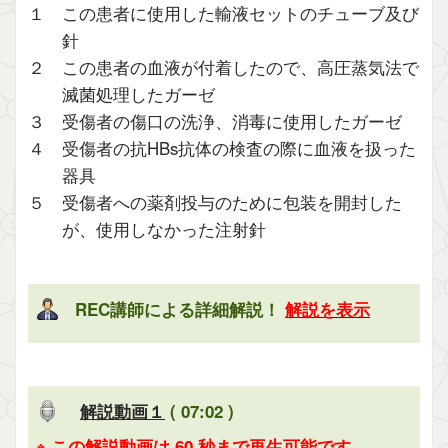
１ この患者に使用した輸液セットのチューブ及び
針
２ この患者の血液が付着したので、高圧蒸気法で
滅菌処理したガーゼ
３ 受傷者の傷口の洗浄、消毒に使用したガーゼ
４ 受傷者の抗HBs抗体の検査の際に血液を扱った
器具
５ 受傷者への薬剤投与のために包装を開封した
が、使用しなかった注射針
REC講師による詳細解説！
解説を表示
解説動画１
( 07:02 )
※ この解説動画は 60 秒まで再生可能です