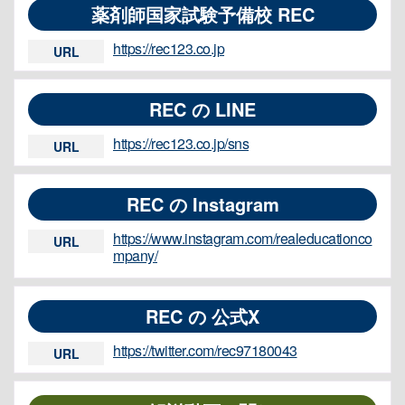
薬剤師国家試験予備校 REC
https://rec123.co.jp
URL
REC の LINE
https://rec123.co.jp/sns
URL
REC の Instagram
https://www.instagram.com/realeducationco
URL
mpany/
REC の 公式X
https://twitter.com/rec97180043
URL