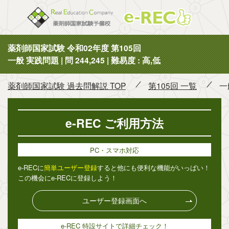
薬剤師国
薬剤師国家試験 令和02年度 第105回
一般 実践問題 | 問 244,245 | 難易度 : 高,低
薬剤師国家試験 過去問解説 TOP
第105回 一覧
一
e-REC ご利用方法
PC・スマホ対応
e-RECに
簡単ユーザー登録
すると他にも便利な機能がいっぱい！
この機会にe-RECに登録しよう！
ユーザー登録画面へ
e-REC 特設サイトで詳細チェック！