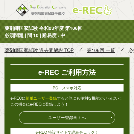
薬剤師国
薬剤師国家試験 令和03年度 第106回
必須問題 | 問 10 | 難易度 : 中
薬剤師国家試験 過去問解説 TOP
第106回 一覧
必
e-REC ご利用方法
PC・スマホ対応
e-RECに
簡単ユーザー登録
すると他にも便利な機能がいっぱい！
この機会にe-RECに登録しよう！
ユーザー登録画面へ
e-REC 特設サイトで詳細チェック！