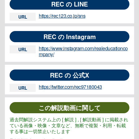
REC の LINE
https://rec123.co.jp/sns
URL
REC の Instagram
https://www.instagram.com/realeducationco
URL
mpany/
REC の 公式X
https://twitter.com/rec97180043
URL
この解説動画に関して
過去問解説システム上の [ 解説 ] , [ 解説動画 ] に掲載され
ている画像・映像・文章など、無断で複製・利用・転載
する事は一切禁止いたします