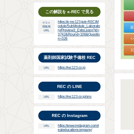
この解説を e-REC で見る
https://e-rec123.jp/e-REC/M
ゲスト
odule/SubModule_Laborato
閲覧用
ry/Preview3_Extra.aspx?id=
URL
3742&Round=106&Questio
n=326
薬剤師国家試験予備校 REC
https://rec123.co.jp
URL
REC の LINE
https://rec123.co.jp/sns
URL
REC の Instagram
https://www.instagram.com/r
URL
ealeducationcompany/