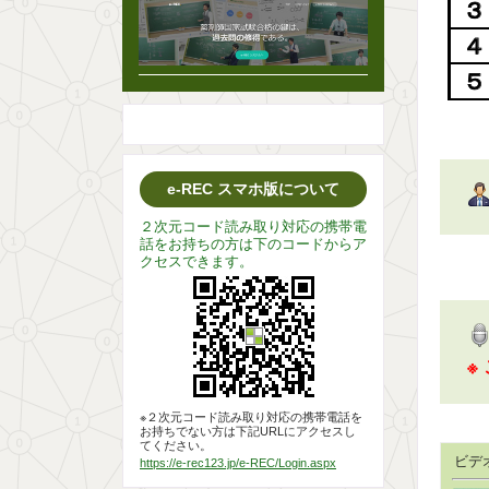
e-REC スマホ版について
２次元コード読み取り対応の携帯電
話をお持ちの方は下のコードからア
クセスできます。
※
※２次元コード読み取り対応の携帯電話を
お持ちでない方は下記URLにアクセスし
てください。
ビデ
https://e-rec123.jp/e-REC/Login.aspx