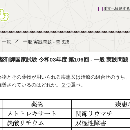
本文へ移動する
薬剤師国家試験予備校 e-REC
回 一覧
一般 実践問題 - 問 326
薬剤師国家試験 令和03年度 第106回 - 一般 実践問題 - 
薬物とその薬物が用いられる疾患又は治療の組合せのうち、
推奨されているのはどれか。
２つ
選べ。