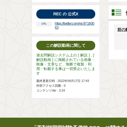
REC の 公式X
https://twitter.com/rec971800
URL
43
前の
この解説動画に関して
過去問解説システム上の [ 解説 ] , [
解説動画 ] に掲載されている画像・
映像・文章など、無断で複製・利
用・転載する事は一切禁止いたしま
す
最終更新日時 : 2022年09月17日 17:43
外部アクセス回数 :
0
コンテンツVer : 3.24