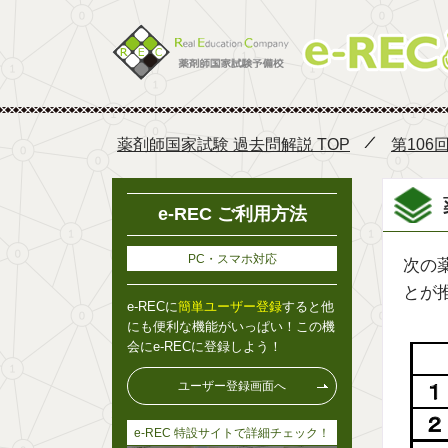
薬剤師国家試験 過去問解説 TOP
第106
e-REC ご利用方法
PC・スマホ対応
次の
とが
e-RECに
簡単ユーザー登録
すると他
にも便利な機能がいっぱい！この機
会にe-RECに登録しよう！
ユーザー登録画面へ
e-REC 特設サイトで詳細チェック！