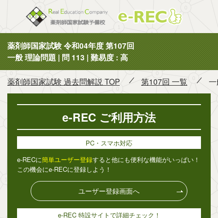
薬剤師国
薬剤師国家試験 令和04年度 第107回
一般 理論問題 | 問 113 | 難易度 : 高
薬剤師国家試験 過去問解説 TOP
第107回 一覧
一
e-REC ご利用方法
PC・スマホ対応
e-RECに
簡単ユーザー登録
すると他にも便利な機能がいっぱい！
この機会にe-RECに登録しよう！
ユーザー登録画面へ
e-REC 特設サイトで詳細チェック！