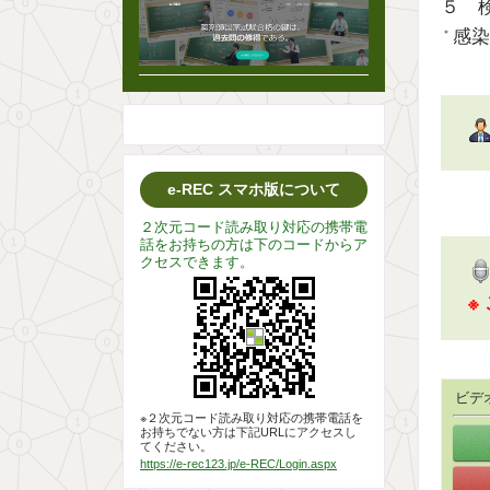
５ 
感染
＊
e-REC スマホ版について
２次元コード読み取り対応の携帯電
話をお持ちの方は下のコードからア
クセスできます。
※
ビデ
※２次元コード読み取り対応の携帯電話を
お持ちでない方は下記URLにアクセスし
てください。
https://e-rec123.jp/e-REC/Login.aspx