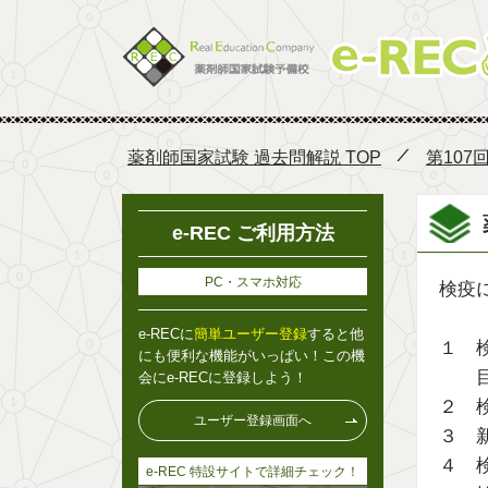
薬剤師国家試験 過去問解説 TOP
第107
e-REC ご利用方法
PC・スマホ対応
検疫
e-RECに
簡単ユーザー登録
すると他
１ 
にも便利な機能がいっぱい！この機
会にe-RECに登録しよう！
２ 
ユーザー登録画面へ
３ 
４ 
e-REC 特設サイトで詳細チェック！