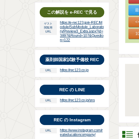
この解説を e-REC で見る
https://e-rec123.jp/e-REC/M
ゲスト
odule/SubModule_Laborato
閲覧用
ry/Preview3_Extra.aspx?id=
URL
3897&Round=107&Questio
n=122
薬剤師国家試験予備校 REC
https://rec123.co.jp
URL
REC の LINE
https://rec123.co.jp/sns
URL
REC の Instagram
https://www.instagram.com/r
URL
ealeducationcompany/