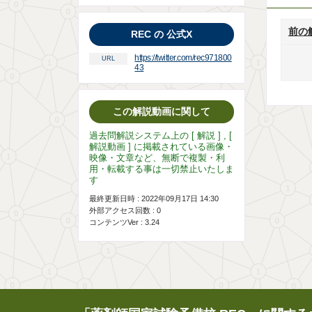
前の
REC の 公式X
https://twitter.com/rec971800
URL
43
この解説動画に関して
過去問解説システム上の [ 解説 ] , [
解説動画 ] に掲載されている画像・
映像・文章など、無断で複製・利
用・転載する事は一切禁止いたしま
す
最終更新日時 : 2022年09月17日 14:30
外部アクセス回数 :
0
コンテンツVer : 3.24