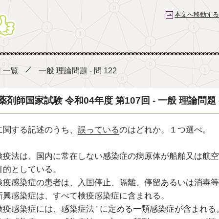
本文へ移動する
薬剤師国家試験予備校 e-REC
回 一覧
一般 理論問題 - 問 122
薬剤師国家試験 令和04年度 第107回 - 一般 理論問題 - 
に関する記述のうち、
誤っている
のはどれか。１つ選べ。
検疫法は、国内に常在しない感染症の病原体が船舶又は航空
目的としている。
検疫感染症の患者は、入国停止、隔離、停留あるいは消毒等
新興感染症は、すべて検疫感染症に含まれる。
検疫感染症には、感染症法
に定める一類感染症が含まれる
＊