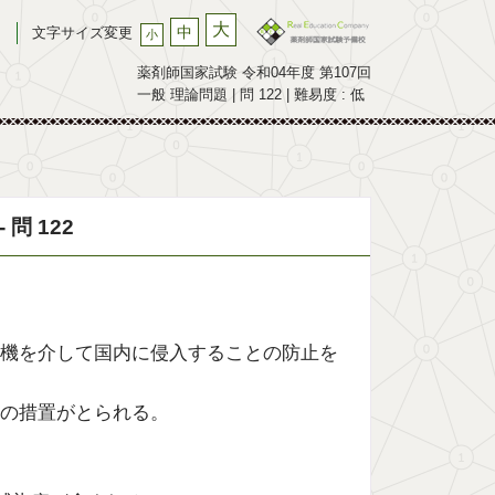
大
中
文字サイズ変更
小
薬剤師国家試験 令和04年度 第107回
一般 理論問題 | 問 122 | 難易度 : 低
問 122
機を介して国内に侵入することの防止を
の措置がとられる。
。