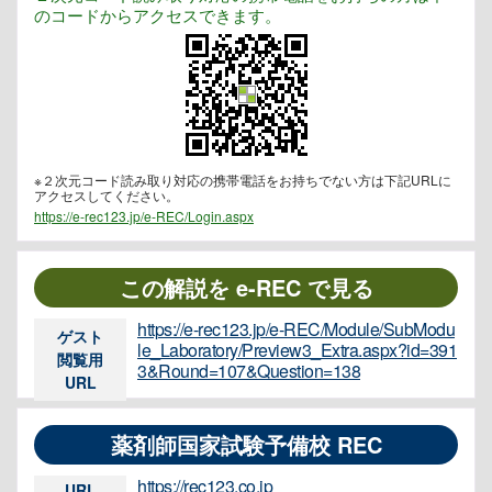
のコードからアクセスできます。
※２次元コード読み取り対応の携帯電話をお持ちでない方は下記URLに
アクセスしてください。
https://e-rec123.jp/e-REC/Login.aspx
この解説を e-REC で見る
https://e-rec123.jp/e-REC/Module/SubModu
ゲスト
le_Laboratory/Preview3_Extra.aspx?id=391
閲覧用
3&Round=107&Question=138
URL
薬剤師国家試験予備校 REC
https://rec123.co.jp
URL