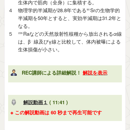
生体内で筋肉（全身）に集積する。
４ 物理学的半減期が28.8年である
Srの生物学的
90
半減期を50年とすると、実効半減期は31.2年と
なる。
５
Raなどの天然放射性核種から放出される
α
線
226
は、β
線及びγ線と比較して、体内被曝による
－
生体損傷が小さい。
REC講師による詳細解説！
解説を表示
解説動画１
( 11:41 )
※ この解説動画は 60 秒まで再生可能です