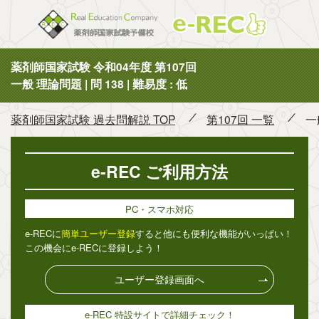
薬剤師国
薬剤師国家試験 令和04年度 第107回
一般 理論問題 | 問 138 | 難易度 : 低
薬剤師国家試験 過去問解説 TOP
第107回 一覧
一
e-REC ご利用方法
PC・スマホ対応
e-RECに
簡単ユーザー登録
すると他にも便利な機能がいっぱい！
この機会にe-RECに登録しよう！
ユーザー登録画面へ
e-REC 特設サイトで詳細チェック！