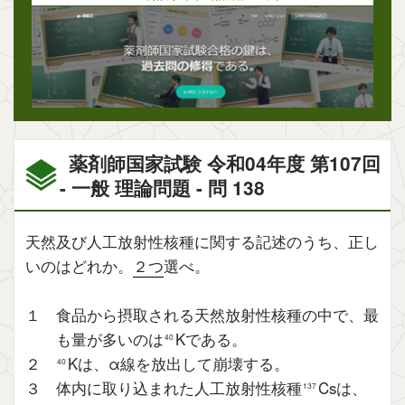
薬剤師国家試験 令和04年度 第107回
- 一般 理論問題 - 問 138
天然及び人工放射性核種に関する記述のうち、正し
いのはどれか。
２つ
選べ。
１ 食品から摂取される天然放射性核種の中で、最
も量が多いのは
Kである。
40
２
Kは、α線を放出して崩壊する。
40
３ 体内に取り込まれた人工放射性核種
Csは、
137