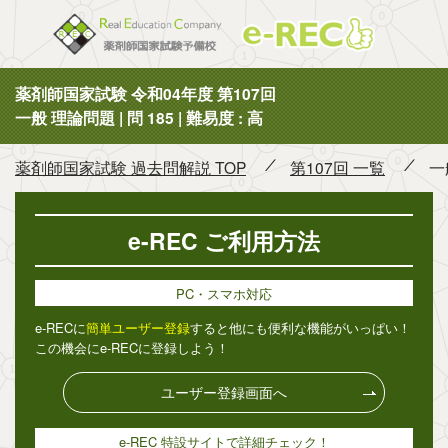
薬剤師国
薬剤師国家試験 令和04年度 第107回
一般 理論問題 | 問 185 | 難易度 : 高
薬剤師国家試験 過去問解説 TOP
第107回 一覧
一
e-REC ご利用方法
PC・スマホ対応
e-RECに
簡単ユーザー登録
すると他にも便利な機能がいっぱい！
この機会にe-RECに登録しよう！
ユーザー登録画面へ
e-REC 特設サイトで詳細チェック！