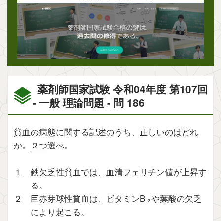
薬剤師国家試験 令和04年度 第107回
- 一般 理論問題 - 問 186
貧血の病態に関する記述のうち、正しいのはどれ
か。
２つ
選べ。
１ 鉄欠乏性貧血では、血清フェリチン値が上昇す
る。
２ 巨赤芽球性貧血は、ビタミンB
や葉酸の欠乏
12
により起こる。