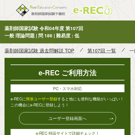
薬剤師国
薬剤師国家試験 令和04年度 第107回
一般 理論問題 | 問 186 | 難易度 : 低
薬剤師国家試験 過去問解説 TOP
第107回 一覧
一
e-REC ご利用方法
PC・スマホ対応
e-RECに
簡単ユーザー登録
すると他にも便利な機能がいっぱい！
この機会にe-RECに登録しよう！
ユーザー登録画面へ
e-REC 特設サイトで詳細チェック！