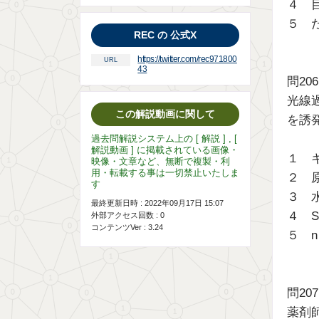
４ 
５ 
REC の 公式X
https://twitter.com/rec971800
URL
43
問2
光線
この解説動画に関して
を誘
過去問解説システム上の [ 解説 ] , [
解説動画 ] に掲載されている画像・
１ 
映像・文章など、無断で複製・利
用・転載する事は一切禁止いたしま
２ 
す
３ 
最終更新日時 : 2022年09月17日 15:07
４ S
外部アクセス回数 :
0
コンテンツVer : 3.24
５ n
問2
薬剤