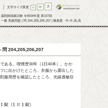
大
中
文字サイズ変更
小
薬剤師国家試験 令和04年度 第107回
一般 実践問題 | 問 204,205,206,207 | 難易度 : 中,中,高,高
204,205,206,207
ある。喫煙歴30年（1日40本）。かか
フに出かけたところ、衣服から露出した
剤服用歴を確認したところ、光線過敏症