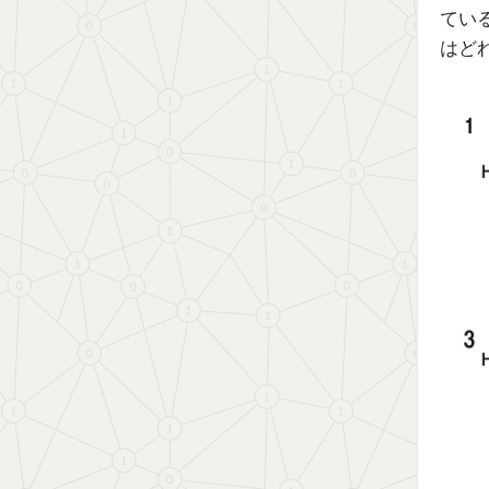
てい
はど