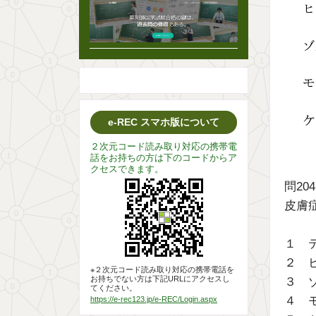
e-REC スマホ版について
２次元コード読み取り対応の携帯電
話をお持ちの方は下のコードからア
クセスできます。
問20
皮膚
１ 
２ 
※２次元コード読み取り対応の携帯電話を
お持ちでない方は下記URLにアクセスし
３ 
てください。
４ 
https://e-rec123.jp/e-REC/Login.aspx