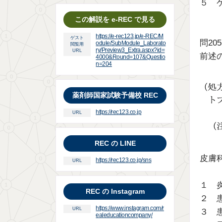
５ 
この解説を e-REC で見る
https://e-rec123.jp/e-REC/M
ゲスト
問20
odule/SubModule_Laborato
閲覧用
ry/Preview3_Extra.aspx?id=
URL
前述
4000&Round=107&Questio
n=204
薬剤師国家試験予備校 REC
https://rec123.co.jp
URL
REC の LINE
皮膚
https://rec123.co.jp/sns
URL
１ 
REC の Instagram
２ 
https://www.instagram.com/r
URL
３ 
ealeducationcompany/