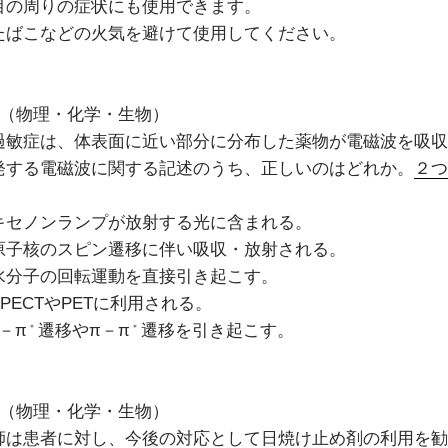
目の周りの症状にも使用できます。
たばこなどの火気を避けて使用してください。
06（物理・化学・生物）
過敏症は、体表面に近い部分に分布した薬物が電磁波を吸収
発する電磁波に関する記述のうち、正しいのはどれか。
２つ
キセノンランプが放射する光に含まれる。
原子核のスピン遷移に伴い吸収・放射される。
水分子の回転運動を直接引き起こす。
PECTやPETに利用される。
－π
遷移やπ－π
遷移を引き起こす。
＊
＊
07（物理・化学・生物）
師は患者に対し、今後の対応として日焼け止め剤の利用を勧