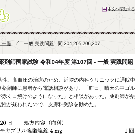
本文へ移動する
薬剤師国家試験予備校 e-REC
回 一覧
一般 実践問題 - 問 204,205,206,207
薬剤師国家試験 令和04年度 第107回 - 一般 実践問題 - 問 
歳男性。高血圧の治療のため、近隣の内科クリニックに通院中で
け薬剤師に患者から電話相談があり、「昨日、晴天の中ゴル
が赤く日焼けのようになった」と相談があった。薬剤師が薬
能性が疑われたので、皮膚科受診を勧めた。