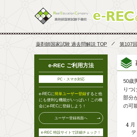
薬剤師国家試験 過去問解説 TOP
第107
e-REC ご利用方法
PC・スマホ対応
50
りつ
e-RECに
簡単ユーザー登録
すると他
部分
にも便利な機能がいっぱい！この機
の可
会にe-RECに登録しよう！
ユーザー登録画面へ
e-REC 特設サイトで詳細チェック！