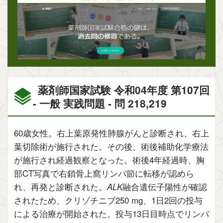
薬剤師国家試験 令和04年度 第107回
- 一般 実践問題 - 問 218,219
60歳女性。右上葉原発性肺腺がんと診断され、右上
葉切除術が施行された。その後、術後補助化学療法
が施行され経過観察となった。術後4年経過時、胸
部CT写真で右鎖骨上窩リンパ節に転移が認めら
れ、再発と診断された。
ALK
融合遺伝子陽性が確認
されたため、クリゾチニブ250 mg、1日2回の投与
による治療が開始された。投与13日目時点でリンパ