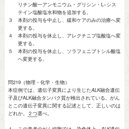
リチン酸一アンモニウム・グリシン・L−シス
テイン塩酸塩水和物を追加する。
３ 本剤の投与を中止し、緩和ケアのみの治療へ変
更する。
４ 本剤の投与を休止し、アレクチニブ塩酸塩へ変
更する。
５ 本剤の投与を休止し、ソラフェニブトシル酸塩
へ変更する。
問219（物理・化学・生物）
本症例では、遺伝子変異により生じた
ALK
融合遺伝
子及びALK融合タンパク質が検出されている。がん
とこの遺伝子変異に関する記述として、正しいのは
どれか。
２つ
選べ。
１ この患者のがん細胞では、染色体上、
ALK
遺伝