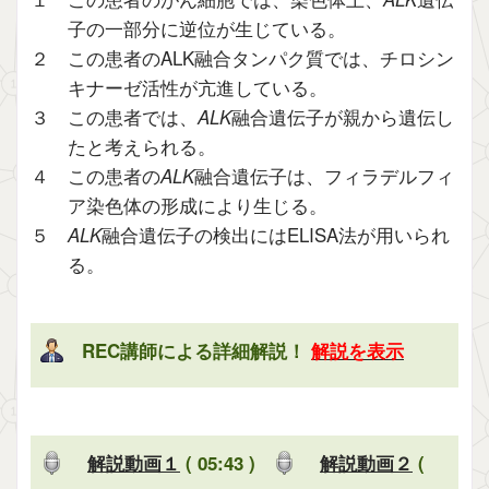
子の一部分に逆位が生じている。
２ この患者のALK融合タンパク質では、チロシン
キナーゼ活性が亢進している。
３ この患者では、
ALK
融合遺伝子が親から遺伝し
たと考えられる。
４ この患者の
ALK
融合遺伝子は、フィラデルフィ
ア染色体の形成により生じる。
５
ALK
融合遺伝子の検出にはELISA法が用いられ
る。
REC講師による詳細解説！
解説を表示
解説動画１
( 05:43 )
解説動画２
(