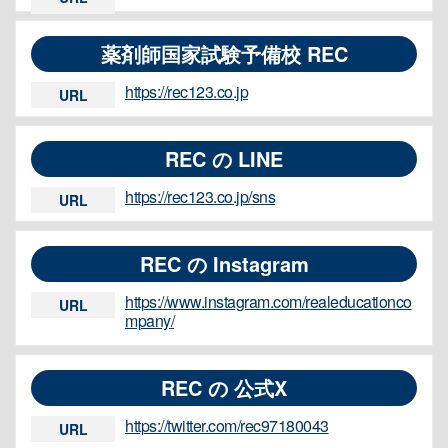
薬剤師国家試験予備校 REC
https://rec123.co.jp
URL
REC の LINE
https://rec123.co.jp/sns
URL
REC の Instagram
https://www.instagram.com/realeducationco
URL
mpany/
REC の 公式X
https://twitter.com/rec97180043
URL