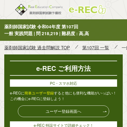
薬剤師国
薬剤師国家試験 令和04年度 第107回
一般 実践問題 | 問 218,219 | 難易度 : 高,高
薬剤師国家試験 過去問解説 TOP
第107回 一覧
一
e-REC ご利用方法
PC・スマホ対応
e-RECに
簡単ユーザー登録
すると他にも便利な機能がいっぱい！
この機会にe-RECに登録しよう！
ユーザー登録画面へ
e-REC 特設サイトで詳細チェック！