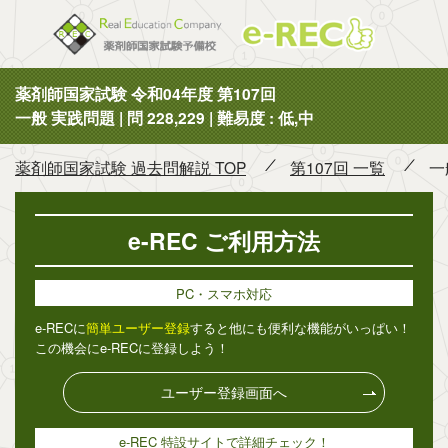
薬剤師国
薬剤師国家試験 令和04年度 第107回
一般 実践問題 | 問 228,229 | 難易度 : 低,中
薬剤師国家試験 過去問解説 TOP
第107回 一覧
一
e-REC ご利用方法
PC・スマホ対応
e-RECに
簡単ユーザー登録
すると他にも便利な機能がいっぱい！
この機会にe-RECに登録しよう！
ユーザー登録画面へ
e-REC 特設サイトで詳細チェック！