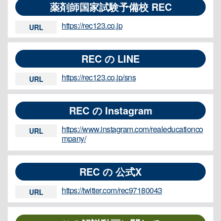
薬剤師国家試験予備校 REC
https://rec123.co.jp
URL
REC の LINE
https://rec123.co.jp/sns
URL
REC の Instagram
https://www.instagram.com/realeducationco
URL
mpany/
REC の 公式X
https://twitter.com/rec97180043
URL