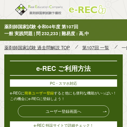
薬剤師国
薬剤師国家試験 令和04年度 第107回
一般 実践問題 | 問 232,233 | 難易度 : 高,中
薬剤師国家試験 過去問解説 TOP
第107回 一覧
一
e-REC ご利用方法
PC・スマホ対応
e-RECに
簡単ユーザー登録
すると他にも便利な機能がいっぱい！
この機会にe-RECに登録しよう！
ユーザー登録画面へ
e-REC 特設サイトで詳細チェック！