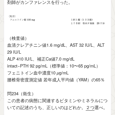
剤師がカンファレンスを行った。
（検査値）
血清クレアチニン値1.6 mg/dL、AST 32 IU/L、ALT
29 IU/L
ALP 410 IU/L、補正Ca値7.0 mg/dL
intact−PTH 92 pg/mL（標準値：10〜65 pg/mL）
フェニトイン血中濃度10
µ
g/mL
腰椎骨密度測定値 若年成人平均値（YAM）の65％
問234（衛生）
この患者の病態に関連するビタミンやミネラルにつ
いての記述のうち、正しいのはどれか。
２つ
選べ。