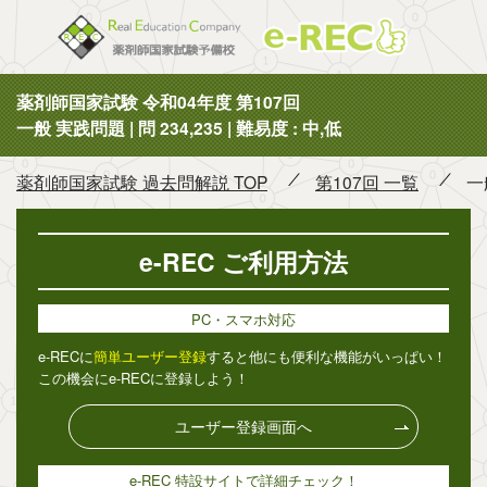
薬剤師国
薬剤師国家試験 令和04年度 第107回
一般 実践問題 | 問 234,235 | 難易度 : 中,低
薬剤師国家試験 過去問解説 TOP
第107回 一覧
一
e-REC ご利用方法
PC・スマホ対応
e-RECに
簡単ユーザー登録
すると他にも便利な機能がいっぱい！
この機会にe-RECに登録しよう！
ユーザー登録画面へ
e-REC 特設サイトで詳細チェック！