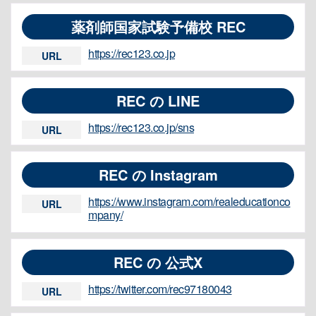
薬剤師国家試験予備校 REC
https://rec123.co.jp
URL
REC の LINE
https://rec123.co.jp/sns
URL
REC の Instagram
https://www.instagram.com/realeducationco
URL
mpany/
REC の 公式X
https://twitter.com/rec97180043
URL