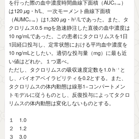
を行った際の血中濃度時間曲線下面積（AUC
）
0→∞
は120
µ
g・h/L、一次モーメント曲線下面積
（AUMC
）は1,320
µ
g・h
/Lであった。また、タ
2
0→∞
クロリムス0.5 mgを急速静注した直後の血中濃度は
10 ng/mLであった。この患者にタクロリムスを1日
1回経口投与し、定常状態における平均血中濃度を
10 ng/mLとしたい。適切な投与量（mg）に最も近
い値はどれか。１つ選べ。
ただし、タクロリムスの吸収速度定数を1.0 h
と
－1
し、バイオアベイラビリティを0.2とする。また、
タクロリムスの体内動態は線形1−コンパートメン
トモデルに従うものとし、反復投与によってタクロ
リムスの体内動態は変化しないものとする。
１ 1.0
２ 1.2
３ 3.0