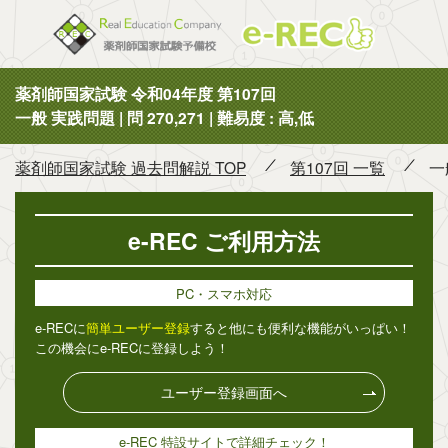
薬剤師国
薬剤師国家試験 令和04年度 第107回
一般 実践問題 | 問 270,271 | 難易度 : 高,低
薬剤師国家試験 過去問解説 TOP
第107回 一覧
一
e-REC ご利用方法
PC・スマホ対応
e-RECに
簡単ユーザー登録
すると他にも便利な機能がいっぱい！
この機会にe-RECに登録しよう！
ユーザー登録画面へ
e-REC 特設サイトで詳細チェック！