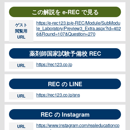
この解説を e-REC で見る
https://e-rec123.jp/e-REC/Module/SubModu
ゲスト
le_Laboratory/Preview3_Extra.aspx?id=402
閲覧用
6&Round=107&Question=270
URL
薬剤師国家試験予備校 REC
https://rec123.co.jp
URL
REC の LINE
https://rec123.co.jp/sns
URL
REC の Instagram
https://www.instagram.com/realeducationco
URL