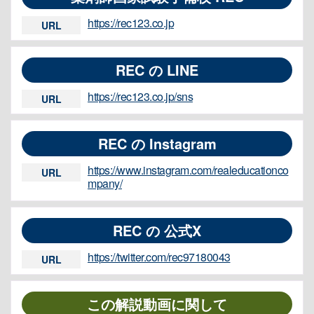
https://rec123.co.jp
URL
REC の LINE
https://rec123.co.jp/sns
URL
REC の Instagram
https://www.instagram.com/realeducationco
URL
mpany/
REC の 公式X
https://twitter.com/rec97180043
URL
この解説動画に関して