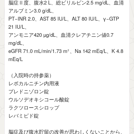
脳症Ⅱ度、腹水2 L、総ビリルビン2.5 mg/dL、血清
アルブミン3.0 g/dL、
PT−INR 2.0、AST 85 IU/L、ALT 80 IU/L、γ−GTP
21 IU/L、
アンモニア420 µg/dL、血清クレアチニン値0.7
mg/dL、
eGFR 71.0 mL/min/1.73 m
、Na 142 mEq/L、K 4.8
2
mEq/L
（入院時の持参薬）
レボカルニチン内用液
プレドニゾロン錠
ウルソデオキシコール酸錠
ラクツロースシロップ
レバミピド錠
脳症及び腹水貯留の改善が思わしくないことから、