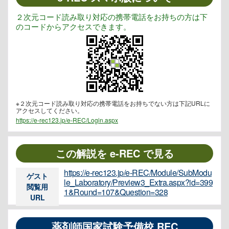
２次元コード読み取り対応の携帯電話をお持ちの方は下
のコードからアクセスできます。
※２次元コード読み取り対応の携帯電話をお持ちでない方は下記URLに
アクセスしてください。
https://e-rec123.jp/e-REC/Login.aspx
この解説を e-REC で見る
https://e-rec123.jp/e-REC/Module/SubModu
ゲスト
le_Laboratory/Preview3_Extra.aspx?id=399
閲覧用
1&Round=107&Question=328
URL
薬剤師国家試験予備校 REC