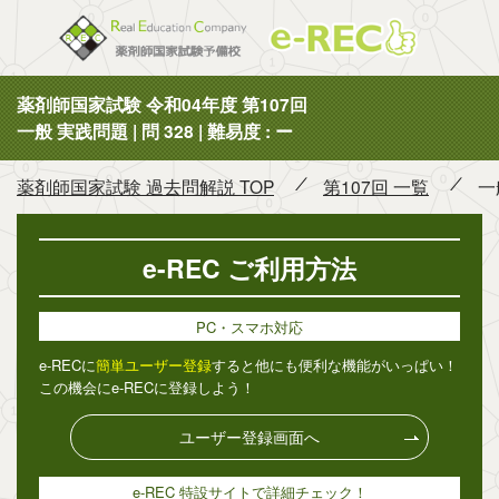
薬剤師国
薬剤師国家試験 令和04年度 第107回
一般 実践問題 | 問 328 | 難易度 : ー
薬剤師国家試験 過去問解説 TOP
第107回 一覧
一
e-REC ご利用方法
PC・スマホ対応
e-RECに
簡単ユーザー登録
すると他にも便利な機能がいっぱい！
この機会にe-RECに登録しよう！
ユーザー登録画面へ
e-REC 特設サイトで詳細チェック！