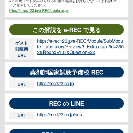
※２次元コード読み取り対応の携帯電話をお持ちでない方は下記URLに
アクセスしてください。
https://e-rec123.jp/e-REC/Login.aspx
この解説を e-REC で見る
https://e-rec123.jp/e-REC/Module/SubModu
ゲスト
le_Laboratory/Preview3_Extra.aspx?id=380
閲覧用
3&Round=107&Question=33
URL
薬剤師国家試験予備校 REC
https://rec123.co.jp
URL
REC の LINE
https://rec123.co.jp/sns
URL