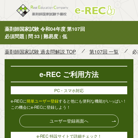
薬剤師国
薬剤師国家試験 令和04年度 第107回
必須問題 | 問 33 | 難易度 : 低
薬剤師国家試験 過去問解説 TOP
第107回 一覧
必
e-REC ご利用方法
PC・スマホ対応
e-RECに
簡単ユーザー登録
すると他にも便利な機能がいっぱい！
この機会にe-RECに登録しよう！
ユーザー登録画面へ
e-REC 特設サイトで詳細チェック！