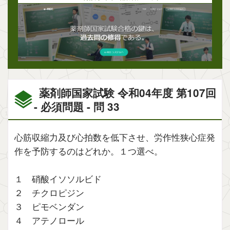
薬剤師国家試験 令和04年度 第107回
- 必須問題 - 問 33
心筋収縮力及び心拍数を低下させ、労作性狭心症発
作を予防するのはどれか。１つ選べ。
１ 硝酸イソソルビド
２ チクロピジン
３ ピモベンダン
４ アテノロール