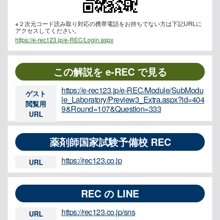
※２次元コード読み取り対応の携帯電話をお持ちでない方は下記URLに
アクセスしてください。
https://e-rec123.jp/e-REC/Login.aspx
この解説を e-REC で見る
https://e-rec123.jp/e-REC/Module/SubModu
ゲスト
le_Laboratory/Preview3_Extra.aspx?id=404
閲覧用
9&Round=107&Question=333
URL
薬剤師国家試験予備校 REC
https://rec123.co.jp
URL
REC の LINE
https://rec123.co.jp/sns
URL