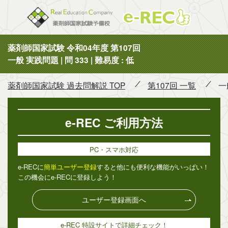
薬剤師国
薬剤師国家試験 令和04年度 第107回
一般 実践問題 | 問 333 | 難易度 : 低
薬剤師国家試験 過去問解説 TOP
第107回 一覧
一
e-REC ご利用方法
PC・スマホ対応
e-RECに
簡単ユーザー登録
すると他にも便利な機能がいっぱい！
この機会にe-RECに登録しよう！
ユーザー登録画面へ
e-REC 特設サイトで詳細チェック！