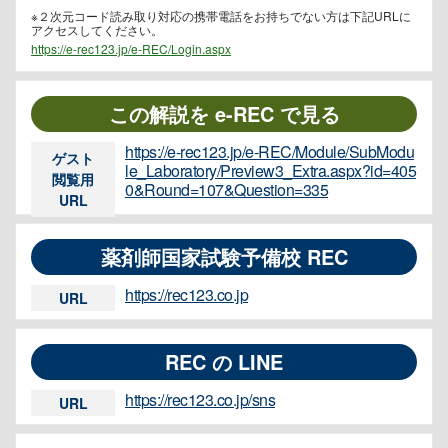
※２次元コード読み取り対応の携帯電話をお持ちでない方は下記URLに
アクセスしてください。
https://e-rec123.jp/e-REC/Login.aspx
この解説を e-REC で見る
https://e-rec123.jp/e-REC/Module/SubModu
ゲスト
le_Laboratory/Preview3_Extra.aspx?id=405
閲覧用
0&Round=107&Question=335
URL
薬剤師国家試験予備校 REC
https://rec123.co.jp
URL
REC の LINE
https://rec123.co.jp/sns
URL