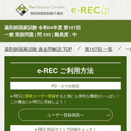
薬剤師国
薬剤師国家試験 令和04年度 第107回
一般 実践問題 | 問 335 | 難易度 : 中
薬剤師国家試験 過去問解説 TOP
第107回 一覧
一
e-REC ご利用方法
PC・スマホ対応
e-RECに
簡単ユーザー登録
すると他にも便利な機能がいっぱい！
この機会にe-RECに登録しよう！
ユーザー登録画面へ
e-REC 特設サイトで詳細チェック！