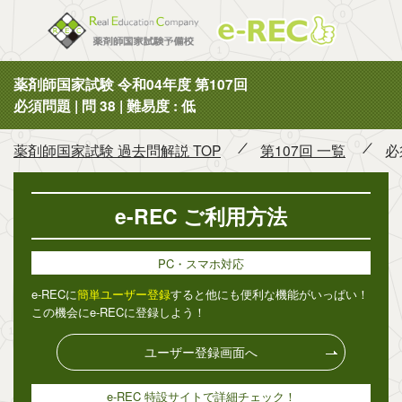
薬剤師国
薬剤師国家試験 令和04年度 第107回
必須問題 | 問 38 | 難易度 : 低
薬剤師国家試験 過去問解説 TOP
第107回 一覧
必
e-REC ご利用方法
PC・スマホ対応
e-RECに
簡単ユーザー登録
すると他にも便利な機能がいっぱい！
この機会にe-RECに登録しよう！
ユーザー登録画面へ
e-REC 特設サイトで詳細チェック！