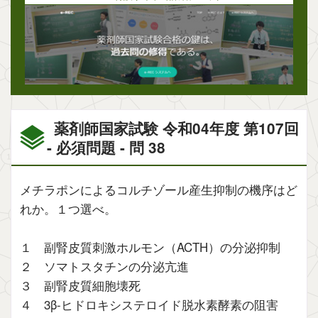
薬剤師国家試験 令和04年度 第107回
- 必須問題 - 問 38
メチラポンによるコルチゾール産生抑制の機序はど
れか。１つ選べ。
１ 副腎皮質刺激ホルモン（ACTH）の分泌抑制
２ ソマトスタチンの分泌亢進
３ 副腎皮質細胞壊死
４ 3β-ヒドロキシステロイド脱水素酵素の阻害