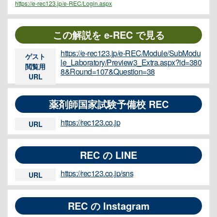
https://e-rec123.jp/e-REC/Login.aspx
この解説を e-REC で見る
https://e-rec123.jp/e-REC/Module/SubModu
ゲスト
le_Laboratory/Preview3_Extra.aspx?id=380
閲覧用
8&Round=107&Question=38
URL
薬剤師国家試験予備校 REC
https://rec123.co.jp
URL
REC の LINE
https://rec123.co.jp/sns
URL
REC の Instagram