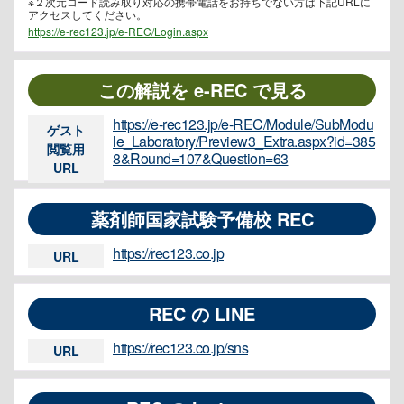
※２次元コード読み取り対応の携帯電話をお持ちでない方は下記URLに
アクセスしてください。
https://e-rec123.jp/e-REC/Login.aspx
この解説を e-REC で見る
https://e-rec123.jp/e-REC/Module/SubModu
ゲスト
le_Laboratory/Preview3_Extra.aspx?id=385
閲覧用
8&Round=107&Question=63
URL
薬剤師国家試験予備校 REC
https://rec123.co.jp
URL
REC の LINE
https://rec123.co.jp/sns
URL