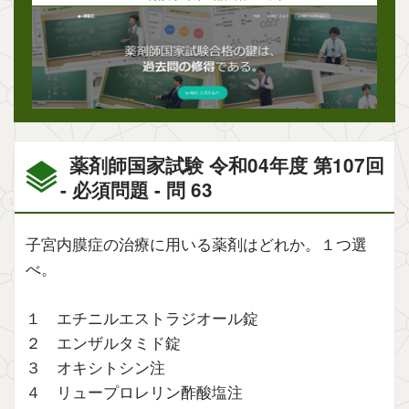
薬剤師国家試験 令和04年度 第107回
- 必須問題 - 問 63
子宮内膜症の治療に用いる薬剤はどれか。１つ選
べ。
１ エチニルエストラジオール錠
２ エンザルタミド錠
３ オキシトシン注
４ リュープロレリン酢酸塩注