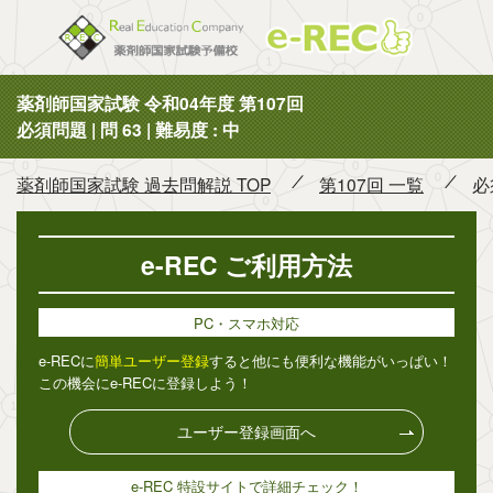
薬剤師国
薬剤師国家試験 令和04年度 第107回
必須問題 | 問 63 | 難易度 : 中
薬剤師国家試験 過去問解説 TOP
第107回 一覧
必
e-REC ご利用方法
PC・スマホ対応
e-RECに
簡単ユーザー登録
すると他にも便利な機能がいっぱい！
この機会にe-RECに登録しよう！
ユーザー登録画面へ
e-REC 特設サイトで詳細チェック！