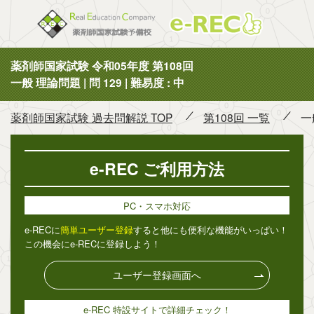
薬剤師国
薬剤師国家試験 令和05年度 第108回
一般 理論問題 | 問 129 | 難易度 : 中
薬剤師国家試験 過去問解説 TOP
第108回 一覧
一
e-REC ご利用方法
PC・スマホ対応
e-RECに
簡単ユーザー登録
すると他にも便利な機能がいっぱい！
この機会にe-RECに登録しよう！
ユーザー登録画面へ
e-REC 特設サイトで詳細チェック！