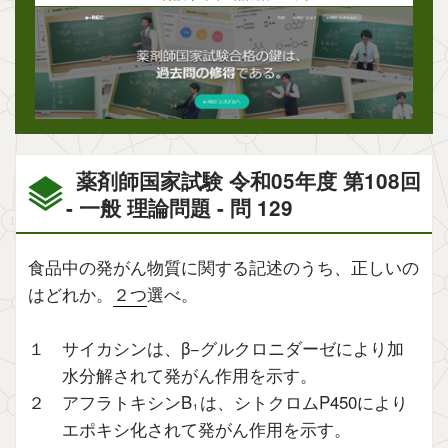
薬剤師国家試験 令和05年度 第108回
- 一般 理論問題 - 問 129
食品中の発がん物質に関する記述のうち、正しいの
はどれか。
２つ
選べ。
１ サイカシンは、β−グルクロニダーゼにより加
水分解されて発がん作用を示す。
２ アフラトキシンB
は、シトクロムP450により
1
エポキシ化されて発がん作用を示す。