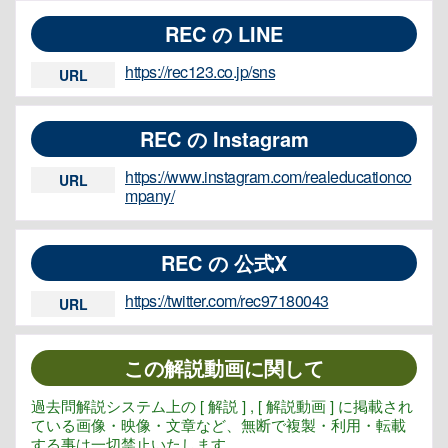
REC の LINE
https://rec123.co.jp/sns
URL
REC の Instagram
https://www.instagram.com/realeducationco
URL
mpany/
REC の 公式X
https://twitter.com/rec97180043
URL
この解説動画に関して
過去問解説システム上の [ 解説 ] , [ 解説動画 ] に掲載され
ている画像・映像・文章など、無断で複製・利用・転載
する事は一切禁止いたします