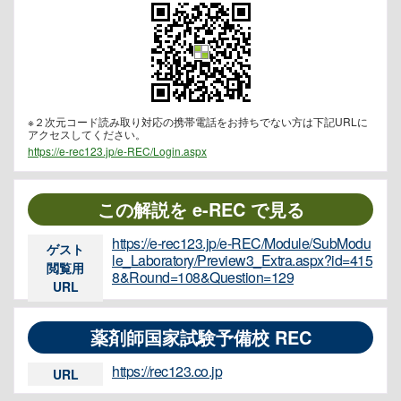
※２次元コード読み取り対応の携帯電話をお持ちでない方は下記URLに
アクセスしてください。
https://e-rec123.jp/e-REC/Login.aspx
この解説を e-REC で見る
https://e-rec123.jp/e-REC/Module/SubModu
ゲスト
le_Laboratory/Preview3_Extra.aspx?id=415
閲覧用
8&Round=108&Question=129
URL
薬剤師国家試験予備校 REC
https://rec123.co.jp
URL