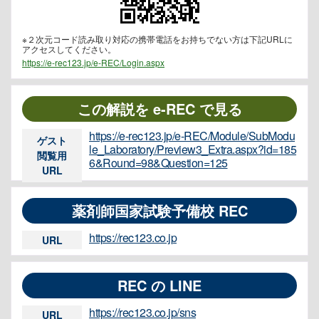
※２次元コード読み取り対応の携帯電話をお持ちでない方は下記URLに
アクセスしてください。
https://e-rec123.jp/e-REC/Login.aspx
この解説を e-REC で見る
https://e-rec123.jp/e-REC/Module/SubModu
ゲスト
le_Laboratory/Preview3_Extra.aspx?id=185
閲覧用
6&Round=98&Question=125
URL
薬剤師国家試験予備校 REC
https://rec123.co.jp
URL
REC の LINE
https://rec123.co.jp/sns
URL