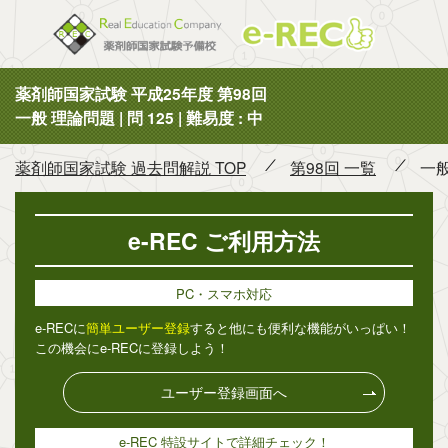
薬剤師国
薬剤師国家試験 平成25年度 第98回
一般 理論問題 | 問 125 | 難易度 : 中
薬剤師国家試験 過去問解説 TOP
第98回 一覧
一般
e-REC ご利用方法
PC・スマホ対応
e-RECに
簡単ユーザー登録
すると他にも便利な機能がいっぱい！
この機会にe-RECに登録しよう！
ユーザー登録画面へ
e-REC 特設サイトで詳細チェック！