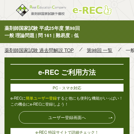
薬剤師国
薬剤師国家試験 平成25年度 第98回
一般 理論問題 | 問 161 | 難易度 : 低
薬剤師国家試験 過去問解説 TOP
第98回 一覧
一般
e-REC ご利用方法
PC・スマホ対応
e-RECに
簡単ユーザー登録
すると他にも便利な機能がいっぱい！
この機会にe-RECに登録しよう！
ユーザー登録画面へ
e-REC 特設サイトで詳細チェック！