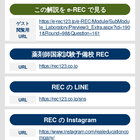
この解説を e-REC で見る
https://e-rec123.jp/e-REC/Module/SubModu
ゲスト
le_Laboratory/Preview3_Extra.aspx?id=190
閲覧用
1&Round=98&Question=161
URL
薬剤師国家試験予備校 REC
https://rec123.co.jp
URL
REC の LINE
https://rec123.co.jp/sns
URL
REC の Instagram
https://www.instagram.com/realeducationco
URL
mpany/